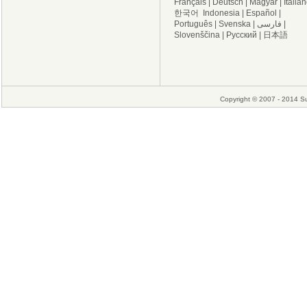
Français
|
Deutsch
|
Magyar
|
Italia
한국어
Indonesia
|
Español
|
Português
|
Svenska
|
فارسی
|
Slovenščina
|
Русский
|
日本語
Copyright © 2007 - 2014 Su