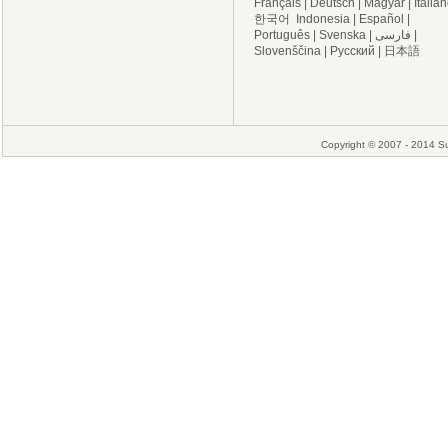
Français
|
Deutsch
|
Magyar
|
Italia
한국어
Indonesia
|
Español
|
Português
|
Svenska
|
فارسی
|
Slovenščina
|
Русский
|
日本語
Copyright © 2007 - 2014 Su