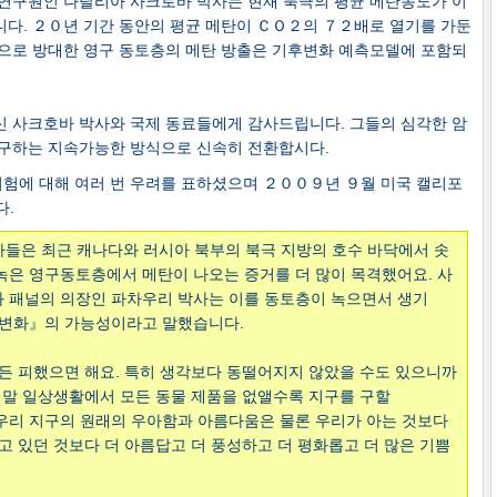
연구원인 나탈리아 사크로바 박사는 현재 북극의 평균 메탄농도가 이
다. ２０년 기간 동안의 평균 메탄이 ＣＯ２의 ７２배로 열기를 가둔
으로 방대한 영구 동토층의 메탄 방출은 기후변화 예측모델에 포함되
 사크호바 박사와 국제 동료들에게 감사드립니다. 그들의 심각한 암
 구하는 지속가능한 방식으로 신속히 전환합시다.
험에 대해 여러 번 우려를 표하셨으며 ２００９년 ９월 미국 캘리포
다.
들은 최근 캐나다와 러시아 북부의 북극 지방의 호수 바닥에서 솟
녹은 영구동토층에서 메탄이 나오는 증거를 더 많이 목격했어요. 사
 패널의 의장인 파차우리 박사는 이를 동토층이 녹으면서 생기
후변화』의 가능성이라고 말했습니다.
서든 피했으면 해요. 특히 생각보다 동떨어지지 않았을 수도 있으니까
 정말 일상생활에서 모든 동물 제품을 없앨수록 지구를 구할
우리 지구의 원래의 우아함과 아름다움은 물론 우리가 아는 것보다
고 있던 것보다 더 아름답고 더 풍성하고 더 평화롭고 더 많은 기쁨