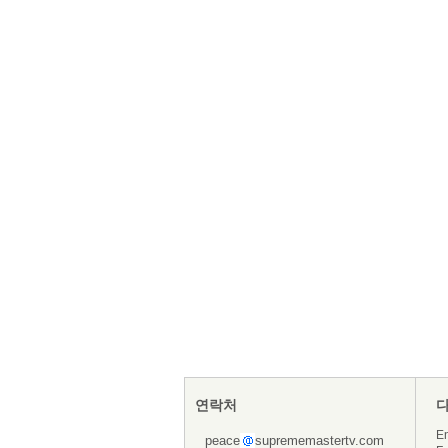
연락처
En
peace
suprememastertv.com