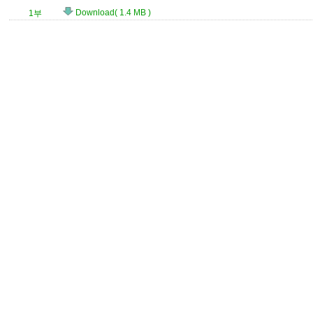
Download( 1.4 MB )
1부