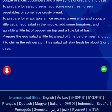
couple of slices cucumbers and a few sprigs of oregano and basil.
To prepare for salad greens, add some more fresh green
vegetables or some nice crusty bread.
To prepare for wrap, take a nice organic green wrap and scoop a
little vegan egg salad in the middle, add some tomatoes, and
sprinkle a little bit of pepper on top and a little bit of basil.
Prepare the egg salad a little bit ahead of time before meal, and put
it to chill in the refrigerator. This salad will stay fresh for about 2 or 3
days.
International Sites
:
English
|
Âu Lạc
|
正體中文
|
简体中文
|
Français
|
Deutsch
|
Magyar
|
Italiano
|
한국어
|
Indonesia
|
Español
|
Português
|
Svenska
|
فارس
|
jezik
|
Русский
|
日本語