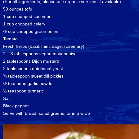
(For all ingredients, please use organic versions if available)
50 ounces tofu
1 cup chopped cucumber
1 cup chopped celery
½ cup chopped green onion
Tomato
Fresh herbs (basil, mint, sage, rosemary)
2 – 3 tablespoons vegan mayonnaise
2 tablespoons Dijon mustard
2 tablespoons nutritional yeast
¾ tablespoon sweet dill pickles
½ teaspoon garlic powder
½ teaspoon turmeric
Salt
Black pepper
Serve with bread, salad greens, or in a wrap