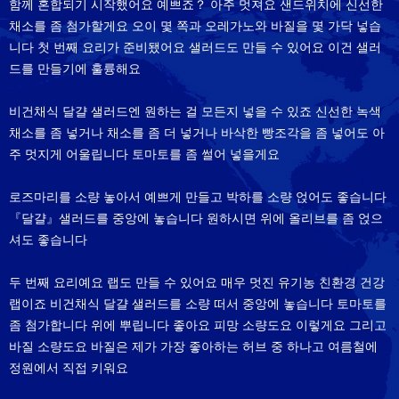
함께 혼합되기 시작했어요 예쁘죠？ 아주 멋져요 샌드위치에 신선한
채소를 좀 첨가할게요 오이 몇 쪽과 오레가노와 바질을 몇 가닥 넣습
니다 첫 번째 요리가 준비됐어요 샐러드도 만들 수 있어요 이건 샐러
드를 만들기에 훌륭해요
비건채식 달걀 샐러드엔 원하는 걸 모든지 넣을 수 있죠 신선한 녹색
채소를 좀 넣거나 채소를 좀 더 넣거나 바삭한 빵조각을 좀 넣어도 아
주 멋지게 어울립니다 토마토를 좀 썰어 넣을게요
로즈마리를 소량 놓아서 예쁘게 만들고 박하를 소량 얹어도 좋습니다
『달걀』샐러드를 중앙에 놓습니다 원하시면 위에 올리브를 좀 얹으
셔도 좋습니다
두 번째 요리예요 랩도 만들 수 있어요 매우 멋진 유기농 친환경 건강
랩이죠 비건채식 달걀 샐러드를 소량 떠서 중앙에 놓습니다 토마토를
좀 첨가합니다 위에 뿌립니다 좋아요 피망 소량도요 이렇게요 그리고
바질 소량도요 바질은 제가 가장 좋아하는 허브 중 하나고 여름철에
정원에서 직접 키워요