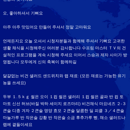
오, 좋아하셔서 기뻐요
아주 아주 맛있어요 만들어 주셔서 정말 고마워요
언제든지요 오늘 오셔서 시청자분들과 함께해 주셔서 기뻐요 고귀한
생활 채식을 시청해주신 여러분 감사합니다 수프림 마스터 ＴＶ의 건
설적인 프로그램을 계속 시청해 주세요 이어서 스승과 제자 사이가 방
영됩니다 모두에게 신의 축복이 함께하길
달걀없는 비건 샐러드 샌드위치와 랩 재료: (모든 재료는 가능한 유기
농을 쓰세요)
두부 １.５ｋｇ 썰은 오이 １컵 썰은 샐러리 １컵 썰은 골파 반 컵 토
마토 신선 허브(바질 박하 세이지 로즈마리) 비건채식 마요네즈 ２-３
큰술 디종 겨자 ２큰술 영양 효모 ２큰술 달콤한 딜 피클 ３／４큰술
마늘가루 반 작은술 강황 반 작은술 소금 후추가루 빵, 채소 샐러드나
랩에 곁들이세요