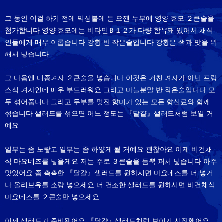
그 동안 이걸 하기 전에 믹싱볼에 든 으깬 두부에 영양 효모 ２큰술을
첨가합니다 영양 효모에는 비타민Ｂ１２가 다량 함유돼 있어서 채식
인들에게 매우 이롭습니다 강황 반 작은술입니다 강황은 색과 맛을 위
해서 넣습니다
그 다음엔 디종겨자 ２큰술을 넣습니다 이것은 거친 겨자가 아닌 프랑
스식 겨자인데 매우 부드러워요 그리고 마늘분말 반 작은술입니다 모
두 섞어줍니다 그리고 두부를 멋진 향미가 있는 모든 향신료와 함께
섞습니다 샐러드를 섞으면 어느 정도는 『달걀』샐러드처럼 보일 거
예요
일부는 좀 노랗고 일부는 좀 하얗게 될 거예요 괜찮아요 이제 비건채
식 마요네즈를 넣을게요 저는 주로 ３큰술을 듬뿍 퍼서 넣습니다 아주
맛있어요 좀 촉촉한 『달걀』샐러드를 원하시면 마요네즈를 더 넣거
나 올리브유를 소량 넣으세요 더 건조한 샐러드를 원하시면 비건채식
마요네즈를 ２큰술만 넣으세요
이제 샐러드가 준비됐어요 『달걀』샐러드처럼 보이기 시작했어요