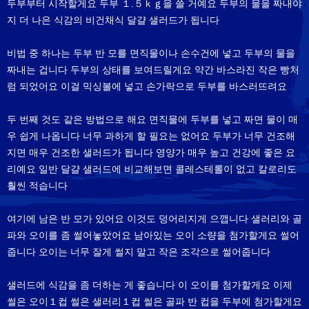
두부부터 시작할게요 두부 １.５ｋｇ을 쓸 거예요 두부의 물을 짜내야
지 더 나은 식감의 비건채식 달걀 샐러드가 됩니다
비법 중 하나는 두부 반 모를 면직물이나 손수건에 넣고 두부의 물을
짜내는 겁니다 두부의 상태를 보여드릴게요 약간 바스라진 작은 빵처
럼 되었어요 이걸 믹싱볼에 넣고 손가락으로 두부를 바스러뜨려요
두 번째 것도 같은 방법으로 해요 면직물에 두부를 넣고 짜면 물이 매
우 쉽게 나옵니다 너무 과하게 할 필요는 없어요 두부가 너무 건조해
지면 매우 건조한 샐러드가 됩니다 영양가 매우 높고 건강에 좋은 요
리예요 일반 달걀 샐러드에 비교해보면 콜레스테롤이 없고 칼로리도
훨씬 적습니다
여기에 남은 반 모가 있어요 이것도 덩어리지게 으깹니다 샐러리와 골
파와 오이를 좀 썰어놓았어요 남아있는 오이 소량을 첨가할게요 썰어
줍니다 오이는 너무 잘게 썰지 말고 작은 조각으로 썰어줍니다
샐러드에 식감을 좀 더하는 게 좋습니다 이 오이를 첨가할게요 이제
썰은 오이１컵 썰은 샐러리１컵 썰은 골파 반 컵을 두부에 첨가할게요