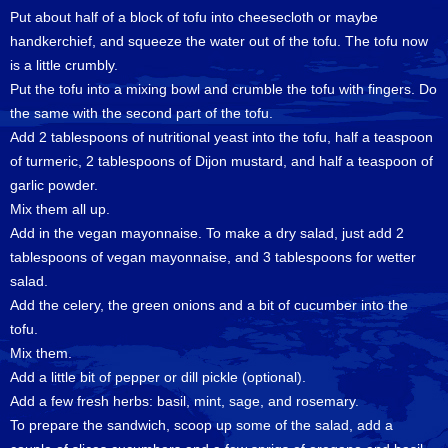
Put about half of a block of tofu into cheesecloth or maybe
handkerchief, and squeeze the water out of the tofu. The tofu now
is a little crumbly.
Put the tofu into a mixing bowl and crumble the tofu with fingers. Do
the same with the second part of the tofu.
Add 2 tablespoons of nutritional yeast into the tofu, half a teaspoon
of turmeric, 2 tablespoons of Dijon mustard, and half a teaspoon of
garlic powder.
Mix them all up.
Add in the vegan mayonnaise. To make a dry salad, just add 2
tablespoons of vegan mayonnaise, and 3 tablespoons for wetter
salad.
Add the celery, the green onions and a bit of cucumber into the
tofu.
Mix them.
Add a little bit of pepper or dill pickle (optional).
Add a few fresh herbs: basil, mint, sage, and rosemary.
To prepare the sandwich, scoop up some of the salad, add a