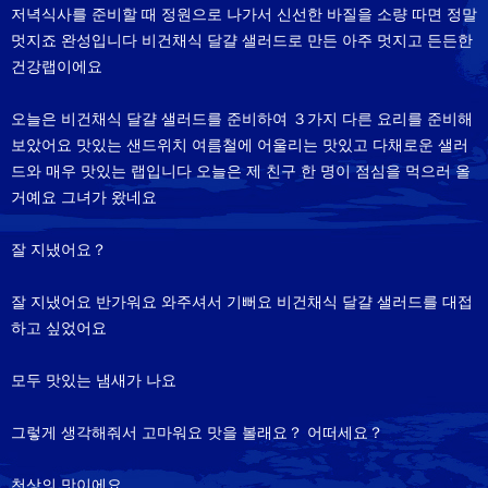
저녁식사를 준비할 때 정원으로 나가서 신선한 바질을 소량 따면 정말
멋지죠 완성입니다 비건채식 달걀 샐러드로 만든 아주 멋지고 든든한
건강랩이에요
오늘은 비건채식 달걀 샐러드를 준비하여 ３가지 다른 요리를 준비해
보았어요 맛있는 샌드위치 여름철에 어울리는 맛있고 다채로운 샐러
드와 매우 맛있는 랩입니다 오늘은 제 친구 한 명이 점심을 먹으러 올
거예요 그녀가 왔네요
잘 지냈어요？
잘 지냈어요 반가워요 와주셔서 기뻐요 비건채식 달걀 샐러드를 대접
하고 싶었어요
모두 맛있는 냄새가 나요
그렇게 생각해줘서 고마워요 맛을 볼래요？ 어떠세요？
천상의 맛이에요