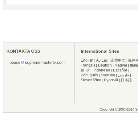
KONTAKTA OSS
International Sites
English
|
Âu Lạc
|
正體中文
|
简体
peace
suprememastertv.com
Français
|
Deutsch
|
Magyar
|
Itali
한국어
Indonesia
|
Español
|
Português
|
Svenska
|
فارسی
|
Slovenščina
|
Русский
|
日本語
Copyright © 2007-2014 Su