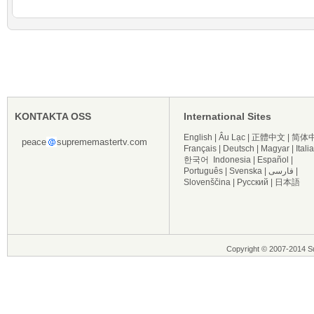
KONTAKTA OSS
International Sites
English
|
Âu Lạc
|
正體中文
|
简体
peace
suprememastertv.com
Français
|
Deutsch
|
Magyar
|
Itali
한국어
Indonesia
|
Español
|
Português
|
Svenska
|
فارسی
|
Slovenščina
|
Русский
|
日本語
Copyright © 2007-2014 Su