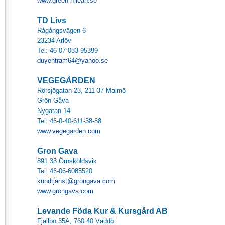
www.green-n-lean.se
TD Livs
Rågångsvägen 6
23234 Arlöv
Tel: 46-07-083-95399
duyentram64@yahoo.se
VEGEGÅRDEN
Rörsjögatan 23, 211 37 Malmö
Grön Gåva
Nygatan 14
Tel: 46-0-40-611-38-88
www.vegegarden.com
Gron Gava
891 33 Örnsköldsvik
Tel: 46-06-6085520
kundtjanst@grongava.com
www.grongava.com
Levande Föda Kur & Kursgård AB
Fjällbo 35A, 760 40 Väddö