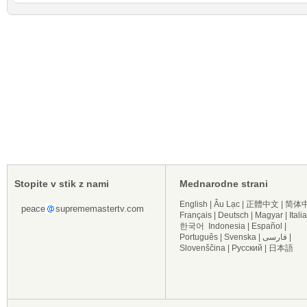
Stopite v stik z nami
Mednarodne strani
English
|
Âu Lạc
|
正體中文
|
简体
peace
suprememastertv.com
Français
|
Deutsch
|
Magyar
|
Itali
한국어
Indonesia
|
Español
|
Português
|
Svenska
|
فارسی
|
Slovenščina
|
Русский
|
日本語