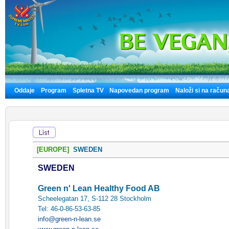
Oddaje
Program
Spletna TV
Napovedan program
Naloži si na račun
[EUROPE]
SWEDEN
SWEDEN
Green n' Lean Healthy Food AB
Scheelegatan 17, S-112 28 Stockholm
Tel: 46-0-86-53-63-85
info@green-n-lean.se