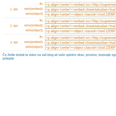
flv :
wmv(embed) :
1. del
wmv(object) :
flv :
wmv(embed) :
2. del
wmv(object) :
flv :
wmv(embed) :
3. del
wmv(object) :
Če želite dodati ta video na vaš blog ali vašo spletno stran, prosimo, kopirajte zg
prilepite: