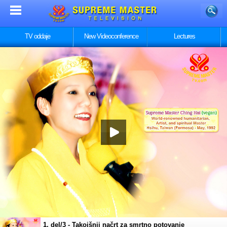
TV oddaje
New Videoconference
Lectures
1. del/3 - Takojšnji načrt za smrtno potovanje