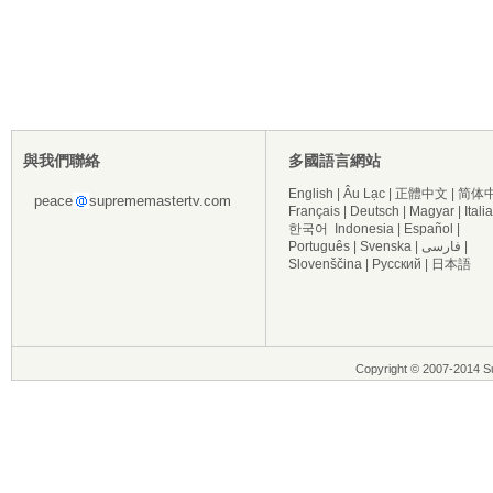
與我們聯絡
多國語言網站
English
|
Âu Lạc
|
正體中文
|
简体
peace
suprememastertv.com
Français
|
Deutsch
|
Magyar
|
Itali
한국어
Indonesia
|
Español
|
Português
|
Svenska
|
فارسی
|
Slovenščina
|
Русский
|
日本語
Copyright © 2007-2014 Su