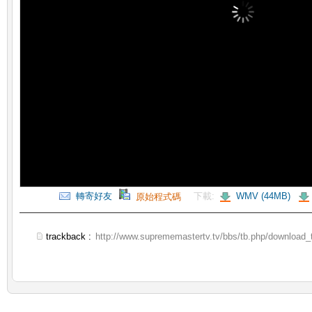
轉寄好友
下載:
WMV (44MB)
原始程式碼
trackback :
http://www.suprememastertv.tv/bbs/tb.php/download_