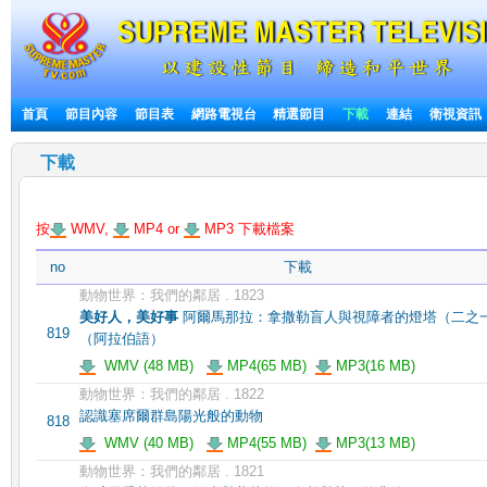
首頁
節目內容
節目表
網路電視台
精選節目
下載
連結
衛視資訊
下載
按
WMV,
MP4 or
MP3 下載檔案
no
下載
動物世界：我們的鄰居 . 1823
美好人，美好事
阿爾馬那拉：拿撒勒盲人與視障者的燈塔（二之
819
（阿拉伯語）
WMV (48 MB)
MP4(65 MB)
MP3(16 MB)
動物世界：我們的鄰居 . 1822
認識塞席爾群島陽光般的動物
818
WMV (40 MB)
MP4(55 MB)
MP3(13 MB)
動物世界：我們的鄰居 . 1821