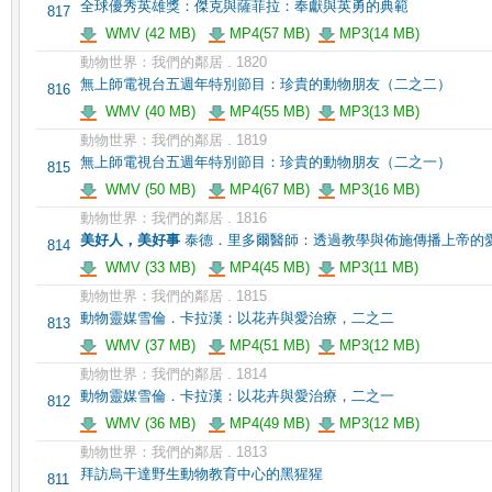
全球優秀英雄獎：傑克與薩菲拉：奉獻與英勇的典範
817
WMV (42 MB)
MP4(57 MB)
MP3(14 MB)
動物世界：我們的鄰居 . 1820
無上師電視台五週年特別節目：珍貴的動物朋友（二之二）
816
WMV (40 MB)
MP4(55 MB)
MP3(13 MB)
動物世界：我們的鄰居 . 1819
無上師電視台五週年特別節目：珍貴的動物朋友（二之一）
815
WMV (50 MB)
MP4(67 MB)
MP3(16 MB)
動物世界：我們的鄰居 . 1816
美好人，美好事
泰德．里多爾醫師：透過教學與佈施傳播上帝的
814
WMV (33 MB)
MP4(45 MB)
MP3(11 MB)
動物世界：我們的鄰居 . 1815
動物靈媒雪倫．卡拉漢：以花卉與愛治療，二之二
813
WMV (37 MB)
MP4(51 MB)
MP3(12 MB)
動物世界：我們的鄰居 . 1814
動物靈媒雪倫．卡拉漢：以花卉與愛治療，二之一
812
WMV (36 MB)
MP4(49 MB)
MP3(12 MB)
動物世界：我們的鄰居 . 1813
拜訪烏干達野生動物教育中心的黑猩猩
811