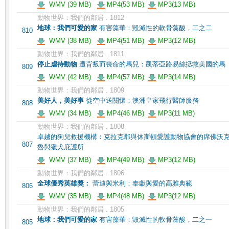
WMV (39 MB)
MP4(53 MB)
MP3(13 MB)
動物世界：我們的鄰居 . 1812
地球：我們可愛的家
有害藻華：毀滅性的軟骨藻酸，二之二
810
WMV (38 MB)
MP4(51 MB)
MP3(12 MB)
動物世界：我們的鄰居 . 1811
停止虐待動物
遭背叛而喪命的馬兒：凱蒂亞路易絲拯救美國的馬
809
WMV (42 MB)
MP4(57 MB)
MP3(14 MB)
動物世界：我們的鄰居 . 1809
美好人，美好事
從空中送關懷：澳洲皇家飛行醫師服務
808
WMV (34 MB)
MP4(46 MB)
MP3(11 MB)
動物世界：我們的鄰居 . 1808
卓越的狗兒救援機構：克拉克郡與休斯頓愛護動物協會的席佛沃
807
魯與獵犬庇護所
WMV (37 MB)
MP4(49 MB)
MP3(12 MB)
動物世界：我們的鄰居 . 1806
全球優秀英雄獎：
蕾迪與米利：奉獻與愛的高雅典範
806
WMV (35 MB)
MP4(48 MB)
MP3(12 MB)
動物世界：我們的鄰居 . 1805
地球：我們可愛的家
有害藻華：毀滅性的軟骨藻酸，二之一
805