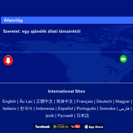
Állatvilág
Szeretet: egy ajándék állati társainktól
International Sites
English
|
Âu Lạc
|
正體中文
|
简体中文
|
Français
|
Deutsch
|
Magyar
|
Italiano
|
한국어
|
Indonesia
|
Español
|
Português
|
Svenska
|
فارس
|
jezik
|
Русский
|
日本語