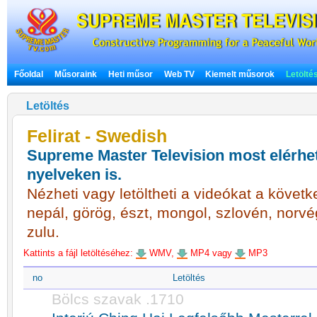
Főoldal
Műsoraink
Heti műsor
Web TV
Kiemelt műsorok
Letölté
Letöltés
Felirat - Swedish
Supreme Master Television most elérhet
nyelveken is.
Nézheti vagy letöltheti a videókat a követke
nepál, görög, észt, mongol, szlovén, norvé
zulu.
Kattints a fájl letöltéséhez:
WMV,
MP4 vagy
MP3
no
Letöltés
Bölcs szavak .1710