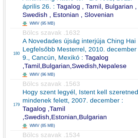
április 26. :
Tagalog , Tamil, Bulgarian ,
Swedish , Estonian , Slovenian
WMV (95 MB)
Bölcs szavak .1632
A Novedades újság interjúja Ching Hai
Legfelsőbb Mesterrel, 2010. december
180
9., Cancún, Mexikó :
Tagalog
,Tamil,Bulgarian,Swedish,Nepalese
WMV (96 MB)
Bölcs szavak .1563
Hogy szent legyél, Istent kell szeretne
mindenek felett, 2007. december :
179
Tagalog ,Tamil
,Swedish,Estonian,Bulgarian
WMV (85 MB)
Bölcs szavak .1534