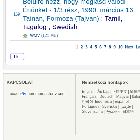
Belülre nézz, hogy meglásd valódi
Énünket - 1/3 rész, 1990. március 16.,
169
Tainan, Formoza (Tajvan) :
Tamil,
Tagalog , Swedish
WMV (121 MB)
1
2
3
4
5
6
7
8
9
10
Next
La
KAPCSOLAT
Nemzetközi honlapok
English
|
Âu Lạc
|
正體中文
|
简体
peace
suprememastertv.com
Français
|
Deutsch
|
Magyar
|
Itali
한국어
Indonesia
|
Español
|
Português
|
Svenska
|
فارسی
|
Slovenščina
|
Русский
|
日本語