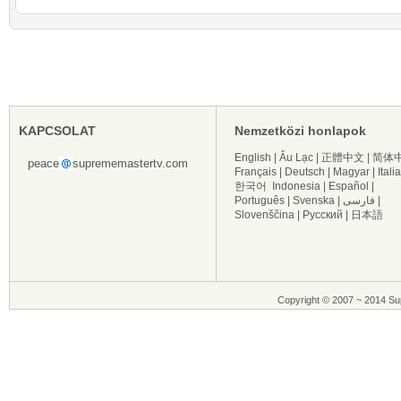
KAPCSOLAT
Nemzetközi honlapok
English
|
Âu Lạc
|
正體中文
|
简体
peace
suprememastertv.com
Français
|
Deutsch
|
Magyar
|
Itali
한국어
Indonesia
|
Español
|
Português
|
Svenska
|
فارسی
|
Slovenščina
|
Русский
|
日本語
Copyright © 2007 ~ 2014 Sup