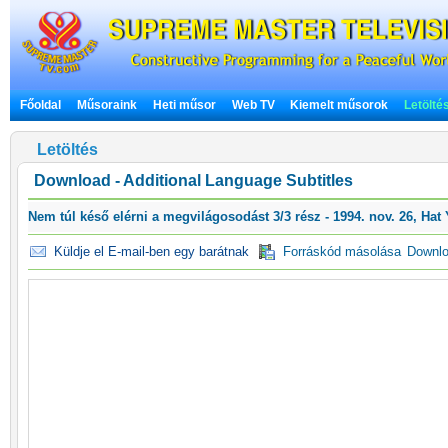
Főoldal
Műsoraink
Heti műsor
Web TV
Kiemelt műsorok
Letölté
Letöltés
Download - Additional Language Subtitles
Nem túl késő elérni a megvilágosodást 3/3 rész - 1994. nov. 26, Hat 
Küldje el E-mail-ben egy barátnak
Forráskód másolása
Downl