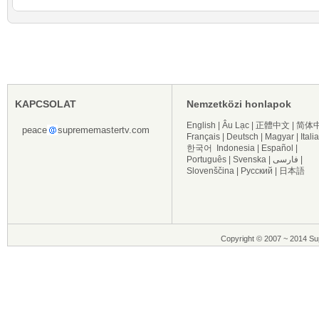
KAPCSOLAT
Nemzetközi honlapok
English
|
Âu Lạc
|
正體中文
|
简体
peace
suprememastertv.com
Français
|
Deutsch
|
Magyar
|
Itali
한국어
Indonesia
|
Español
|
Português
|
Svenska
|
فارسی
|
Slovenščina
|
Русский
|
日本語
Copyright © 2007 ~ 2014 Sup