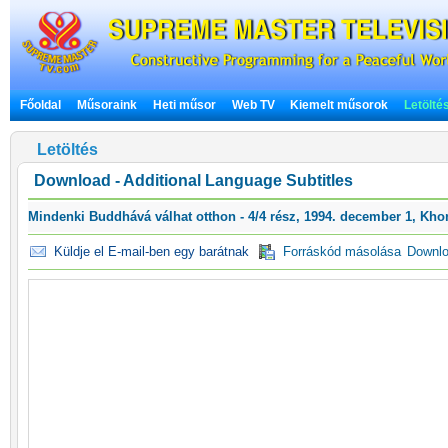
Főoldal
Műsoraink
Heti műsor
Web TV
Kiemelt műsorok
Letölté
Letöltés
Download - Additional Language Subtitles
Mindenki Buddhává válhat otthon - 4/4 rész, 1994. december 1, Kho
Küldje el E-mail-ben egy barátnak
Forráskód másolása
Downl