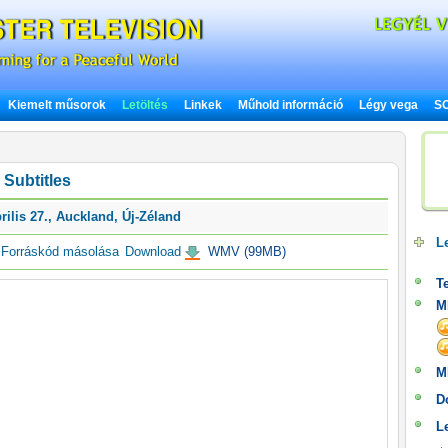
Kiemelt műsorok
Letöltés
Linkek
Műhold információ
Légy vega
SO
Subtitles
rilis 27., Auckland, Új-Zéland
Le
orráskód másolása
Download
WMV (99MB)
Te
M
M
D
L