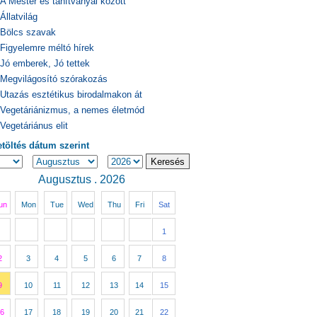
A Mester és tanítványai között
Állatvilág
Bölcs szavak
Figyelemre méltó hírek
Jó emberek, Jó tettek
Megvilágosító szórakozás
Utazás esztétikus birodalmakon át
Vegetáriánizmus, a nemes életmód
Vegetáriánus elit
etöltés dátum szerint
Augusztus . 2026
un
Mon
Tue
Wed
Thu
Fri
Sat
1
2
3
4
5
6
7
8
9
10
11
12
13
14
15
6
17
18
19
20
21
22