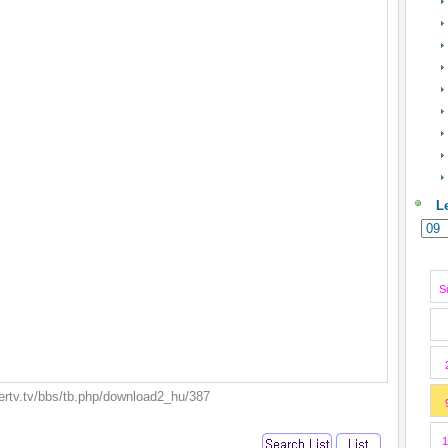
L
S
rtv.tv/bbs/tb.php/download2_hu/387
1