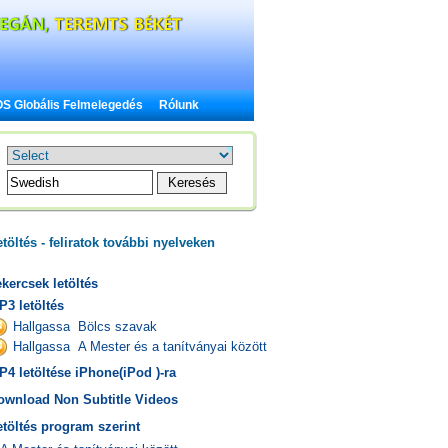
S Globális Felmelegedés
Rólunk
töltés - feliratok további nyelveken
kercsek letöltés
P3 letöltés
Hallgassa Bölcs szavak
Hallgassa A Mester és a tanítványai között
P4 letöltése iPhone(iPod )-ra
ownload Non Subtitle Videos
etöltés program szerint