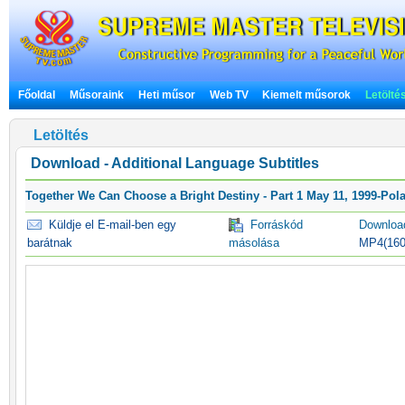
Főoldal
Műsoraink
Heti műsor
Web TV
Kiemelt műsorok
Letölté
Letöltés
Download - Additional Language Subtitles
Together We Can Choose a Bright Destiny - Part 1 May 11, 1999-Pola
Küldje el E-mail-ben egy
Forráskód
Downlo
barátnak
másolása
MP4(16