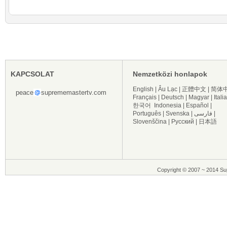
KAPCSOLAT
Nemzetközi honlapok
English
|
Âu Lạc
|
正體中文
|
简体
peace
suprememastertv.com
Français
|
Deutsch
|
Magyar
|
Itali
한국어
Indonesia
|
Español
|
Português
|
Svenska
|
فارسی
|
Slovenščina
|
Русский
|
日本語
Copyright © 2007 ~ 2014 Sup