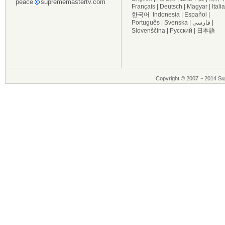
peace
suprememastertv.com
Français
|
Deutsch
|
Magyar
|
Itali
한국어
Indonesia
|
Español
|
Português
|
Svenska
|
فارسی
|
Slovenščina
|
Русский
|
日本語
Copyright © 2007 ~ 2014 Sup