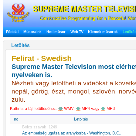
Főoldal
Műsoraink
Heti műsor
Web TV
Kiemelt műsorok
Letölté
Letöltés
Felirat - Swedish
Supreme Master Television most elérhet
nyelveken is.
Nézheti vagy letöltheti a videókat a követke
nepál, görög, észt, mongol, szlovén, norvé
zulu.
Kattints a fájl letöltéséhez:
WMV,
MP4 vagy
MP3
no
Letöltés
Bölcs szavak .1249
Az emberiség ugrása az aranykorba - Washington, D.C.,