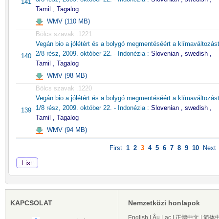
141
Tamil , Tagalog
WMV (110 MB)
Bölcs szavak .1221
Vegán bio a jólétért és a bolygó megmentéséért a klímaváltozást
2/8 rész, 2009. október 22. - Indonézia :
Slovenian , swedish ,
140
Tamil , Tagalog
WMV (98 MB)
Bölcs szavak .1220
Vegán bio a jólétért és a bolygó megmentéséért a klímaváltozást
1/8 rész, 2009. október 22. - Indonézia :
Slovenian , swedish ,
139
Tamil , Tagalog
WMV (94 MB)
First
1
2
3
4
5
6
7
8
9
10
Next
KAPCSOLAT
Nemzetközi honlapok
English
|
Âu Lạc
|
正體中文
|
简体