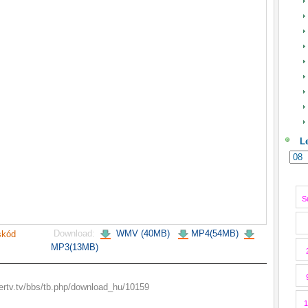
L
S
Download:
WMV (40MB)
MP4(54MB)
skód
MP3(13MB)
rtv.tv/bbs/tb.php/download_hu/10159
1