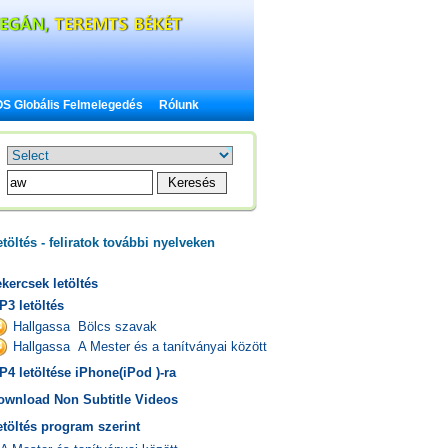
S Globális Felmelegedés
Rólunk
töltés - feliratok további nyelveken
kercsek letöltés
P3 letöltés
Hallgassa Bölcs szavak
Hallgassa A Mester és a tanítványai között
P4 letöltése iPhone(iPod )-ra
ownload Non Subtitle Videos
etöltés program szerint