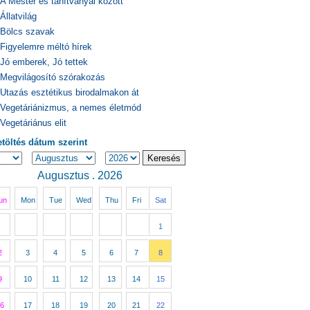
A Mester és tanítványai között
Állatvilág
Bölcs szavak
Figyelemre méltó hírek
Jó emberek, Jó tettek
Megvilágosító szórakozás
Utazás esztétikus birodalmakon át
Vegetáriánizmus, a nemes életmód
Vegetáriánus elit
etöltés dátum szerint
Augusztus . 2026
un
Mon
Tue
Wed
Thu
Fri
Sat
1
2
3
4
5
6
7
8
9
10
11
12
13
14
15
6
17
18
19
20
21
22