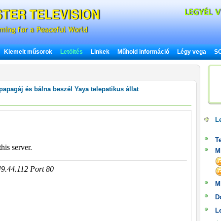
Kiemelt műsorok
Letöltés
Linkek
Műhold információ
Légy vega
SO
papagáj és bálna beszél Yaya telepatikus állat
Le
Te
M
M
D
L