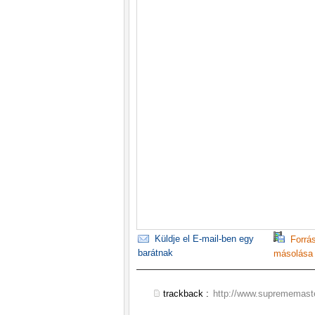
Küldje el E-mail-ben egy
Forrá
barátnak
másolása
trackback :
http://www.suprememaste