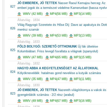
JÓ EMBEREK, JÓ TETTEK
Nasser Raoul Kemajou herceg: Az
827
emberi jogok és a természet védelme Kamerunban (bassa nyelv
WMV (42 MB)
MP4(56 MB)
MP3(14 MB)
Állatvilág . 1834
Világ Ragyogó Szeretete és Hőse Díj: Dave az apakutya és Dott
826
merész szamár
WMV (39 MB)
MP4(53 MB)
MP3(13 MB)
Állatvilág . 1833
FÖLD BOLYGÓ: SZERETŐ OTTHONUNK
Új fák ültetése
825
Kolumbiában: Friss levegő fuvallata a világnak (spanyolul)
WMV (47 MB)
MP4(65 MB)
MP3(15 MB)
Állatvilág . 1832
HAGYD ABBA A KEGYETLENSÉGET AZ ÁLLATOKKAL
824
Kölyökneveldék: hatalmas gond nevelése a kutyák számára
WMV (35 MB)
MP4(47 MB)
MP3(11 MB)
Állatvilág . 1830
JÓ EMBEREK, JÓ TETTEK
Nazereth világítótornya a vakok és
823
gyengénlátók számára - 2/2 rész (arabul)
WMV (49 MB)
MP4(67 MB)
MP3(16 MB)
Állatvilág . 1828