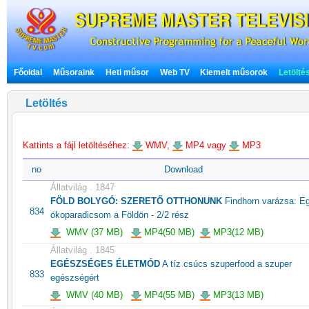
Főoldal
Műsoraink
Heti műsor
Web TV
Kiemelt műsorok
Letölté
Letöltés
Kattints a fájl letöltéséhez:
WMV,
MP4 vagy
MP3
no
Download
Állatvilág . 1847
FÖLD BOLYGÓ: SZERETŐ OTTHONUNK
Findhorn varázsa: E
834
ökoparadicsom a Földön - 2/2 rész
WMV (37 MB)
MP4(50 MB)
MP3(12 MB)
Állatvilág . 1845
EGÉSZSÉGES ÉLETMÓD
A tíz csúcs szuperfood a szuper
833
egészségért
WMV (40 MB)
MP4(55 MB)
MP3(13 MB)