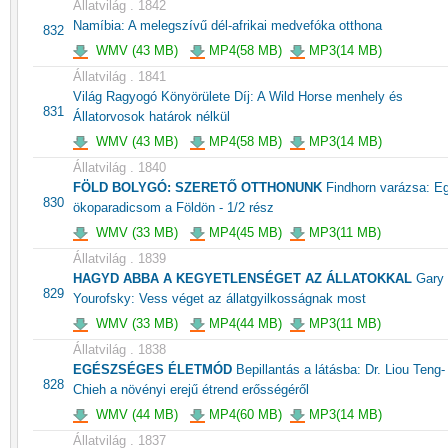
Állatvilág . 1842
Namíbia: A melegszívű dél-afrikai medvefóka otthona
832
WMV (43 MB)
MP4(58 MB)
MP3(14 MB)
Állatvilág . 1841
Világ Ragyogó Könyörülete Díj: A Wild Horse menhely és
831
Állatorvosok határok nélkül
WMV (43 MB)
MP4(58 MB)
MP3(14 MB)
Állatvilág . 1840
FÖLD BOLYGÓ: SZERETŐ OTTHONUNK
Findhorn varázsa: E
830
ökoparadicsom a Földön - 1/2 rész
WMV (33 MB)
MP4(45 MB)
MP3(11 MB)
Állatvilág . 1839
HAGYD ABBA A KEGYETLENSÉGET AZ ÁLLATOKKAL
Gary
829
Yourofsky: Vess véget az állatgyilkosságnak most
WMV (33 MB)
MP4(44 MB)
MP3(11 MB)
Állatvilág . 1838
EGÉSZSÉGES ÉLETMÓD
Bepillantás a látásba: Dr. Liou Teng-
828
Chieh a növényi erejű étrend erősségéről
WMV (44 MB)
MP4(60 MB)
MP3(14 MB)
Állatvilág . 1837