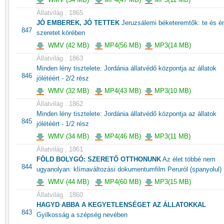
Állatvilág . 1865
JÓ EMBEREK, JÓ TETTEK
Jeruzsálemi béketeremtők: te és é
847
szeretet körében
WMV (42 MB)
MP4(56 MB)
MP3(14 MB)
Állatvilág . 1863
Minden lény tisztelete: Jordánia állatvédő központja az állatok
846
jólétéért - 2/2 rész
WMV (32 MB)
MP4(43 MB)
MP3(10 MB)
Állatvilág . 1862
Minden lény tisztelete: Jordánia állatvédő központja az állatok
845
jólétéért - 1/2 rész
WMV (34 MB)
MP4(46 MB)
MP3(11 MB)
Állatvilág . 1861
FÖLD BOLYGÓ: SZERETŐ OTTHONUNK
Az élet többé nem
844
ugyanolyan: klímaváltozási dokumentumfilm Peruról (spanyolul)
WMV (44 MB)
MP4(60 MB)
MP3(15 MB)
Állatvilág . 1860
HAGYD ABBA A KEGYETLENSÉGET AZ ÁLLATOKKAL
843
Gyilkosság a szépség nevében