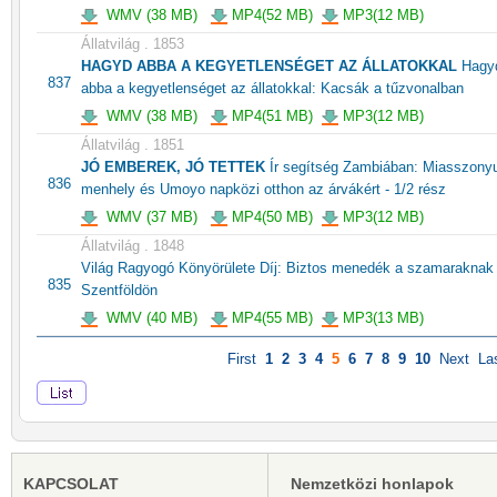
WMV (38 MB)
MP4(52 MB)
MP3(12 MB)
Állatvilág . 1853
HAGYD ABBA A KEGYETLENSÉGET AZ ÁLLATOKKAL
Hagy
837
abba a kegyetlenséget az állatokkal: Kacsák a tűzvonalban
WMV (38 MB)
MP4(51 MB)
MP3(12 MB)
Állatvilág . 1851
JÓ EMBEREK, JÓ TETTEK
Ír segítség Zambiában: Miasszony
836
menhely és Umoyo napközi otthon az árvákért - 1/2 rész
WMV (37 MB)
MP4(50 MB)
MP3(12 MB)
Állatvilág . 1848
Világ Ragyogó Könyörülete Díj: Biztos menedék a szamaraknak
835
Szentföldön
WMV (40 MB)
MP4(55 MB)
MP3(13 MB)
First
1
2
3
4
5
6
7
8
9
10
Next
La
KAPCSOLAT
Nemzetközi honlapok