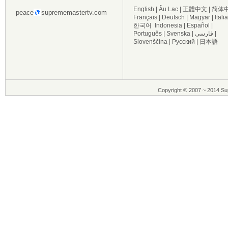
English
|
Âu Lạc
|
正體中文
|
简体
peace
suprememastertv.com
Français
|
Deutsch
|
Magyar
|
Itali
한국어
Indonesia
|
Español
|
Português
|
Svenska
|
فارسی
|
Slovenščina
|
Русский
|
日本語
Copyright © 2007 ~ 2014 Sup