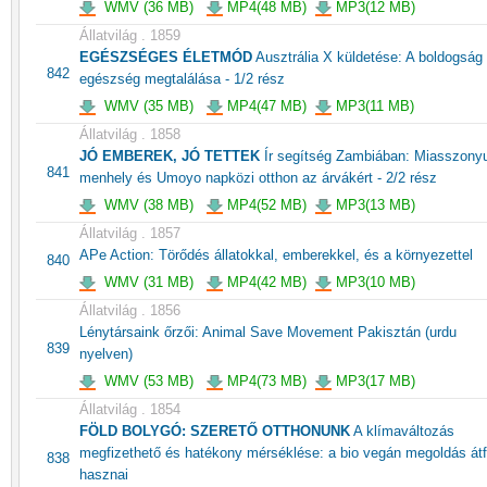
WMV (36 MB)
MP4(48 MB)
MP3(12 MB)
Állatvilág . 1859
EGÉSZSÉGES ÉLETMÓD
Ausztrália X küldetése: A boldogság
842
egészség megtalálása - 1/2 rész
WMV (35 MB)
MP4(47 MB)
MP3(11 MB)
Állatvilág . 1858
JÓ EMBEREK, JÓ TETTEK
Ír segítség Zambiában: Miasszony
841
menhely és Umoyo napközi otthon az árvákért - 2/2 rész
WMV (38 MB)
MP4(52 MB)
MP3(13 MB)
Állatvilág . 1857
APe Action: Törődés állatokkal, emberekkel, és a környezettel
840
WMV (31 MB)
MP4(42 MB)
MP3(10 MB)
Állatvilág . 1856
Lénytársaink őrzői: Animal Save Movement Pakisztán (urdu
839
nyelven)
WMV (53 MB)
MP4(73 MB)
MP3(17 MB)
Állatvilág . 1854
FÖLD BOLYGÓ: SZERETŐ OTTHONUNK
A klímaváltozás
megfizethető és hatékony mérséklése: a bio vegán megoldás át
838
hasznai