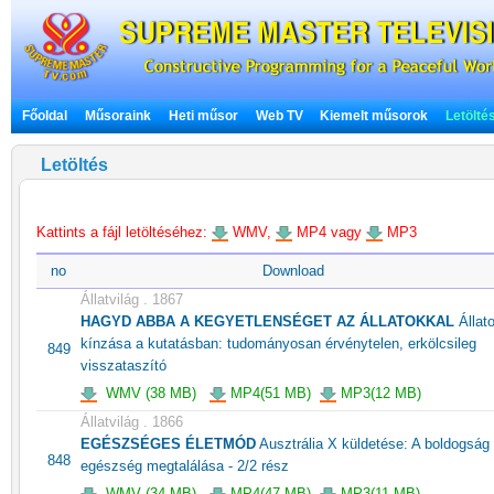
Főoldal
Műsoraink
Heti műsor
Web TV
Kiemelt műsorok
Letölté
Letöltés
Kattints a fájl letöltéséhez:
WMV,
MP4 vagy
MP3
no
Download
Állatvilág . 1867
HAGYD ABBA A KEGYETLENSÉGET AZ ÁLLATOKKAL
Állat
kínzása a kutatásban: tudományosan érvénytelen, erkölcsileg
849
visszataszító
WMV (38 MB)
MP4(51 MB)
MP3(12 MB)
Állatvilág . 1866
EGÉSZSÉGES ÉLETMÓD
Ausztrália X küldetése: A boldogság
848
egészség megtalálása - 2/2 rész
WMV (34 MB)
MP4(47 MB)
MP3(11 MB)