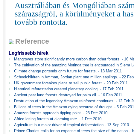
Ausztráliában és Mongóliában szá
szárazságról, a körülményeket a hasz
tovább rontotta.
Reference
Legfrissebb hírek
Mangroves store significantly more carbon than other forests. - 16 M
The cultivation of the amazing Moringa tree is encouraged in Sierra L
Climate change portends grim future for forests. - 13 Mar 2011
Schoolchildren in Amman, Jordan plant one million saplings. - 22 Fe
UK government forsakes plans to sell public forest. - 20 Feb 2011
Historical reforestation created planetary cooling. - 17 Feb 2011
Ancient peat land forests destroyed for palm oil. - 16 Feb 2011
Destruction of the legendary Amazon rainforest continues. - 12 Feb 
Billions of trees in the Amazon dying because of drought. - 5 Feb 20
Amazon forests approach tipping point. - 23 Dec 2010
Africa losing forests at alarming rate. - 1 Dec 2010
Agriculture is a major driver of tropical deforestation - 13 Sep 2010
Prince Charles calls for an expanse of trees the size of the nation -