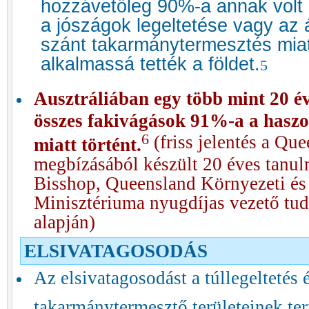
hozzávetőleg 90%-a annak volt
a jószágok legeltetése vagy az 
szánt takarmánytermesztés mia
alkalmassá tették a földet.
5
Ausztráliában egy több mint 20 év
összes fakivágások 91%-a a haszon
6
(friss jelentés a Qu
miatt történt.
megbízásából készült 20 éves tanul
Bisshop, Queensland Környezeti és 
Minisztériuma nyugdíjas vezető tu
alapján)
ELSIVATAGOSODÁS
Az elsivatagosodást a túllegeltetés 
takarmánytermesztő területeinek te