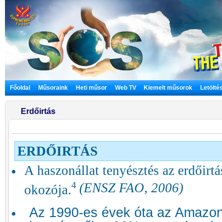
Főoldal
Műsoraink
Heti műsor
Web TV
Kiemelt műsorok
Letölté
Erdőirtás
ERDŐIRTÁS
A haszonállat tenyésztés az erdőirt
4
(ENSZ FAO, 2006)
okozója.
Az 1990-es évek óta az Amazon