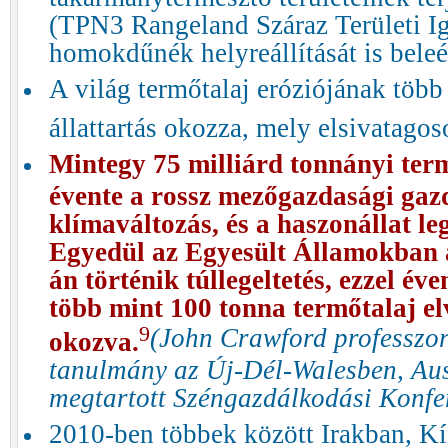
(TPN3 Rangeland Száraz Területi Ig
homokdűnék helyreállítását is bel
A világ termőtalaj eróziójának több
állattartás okozza, mely elsivatago
Mintegy 75 milliárd tonnányi term
évente a rossz mezőgazdasági gaz
klímaváltozás, és a haszonállat leg
Egyedül az Egyesült Államokban 
án történik túllegeltetés, ezzel év
több mint 100 tonna termőtalaj el
9
(John Crawford professzor
okozva.
tanulmány az Új-Dél-Walesben, Au
megtartott Széngazdálkodási Konfe
2010-ben többek között Irakban, K