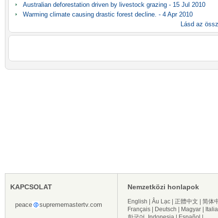
Australian deforestation driven by livestock grazing - 15 Jul 2010
Warming climate causing drastic forest decline. - 4 Apr 2010
Lásd az össz
KAPCSOLAT
Nemzetközi honlapok
English
|
Âu Lạc
|
正體中文
|
简体
peace
suprememastertv.com
Français
|
Deutsch
|
Magyar
|
Itali
한국어
Indonesia
|
Español
|