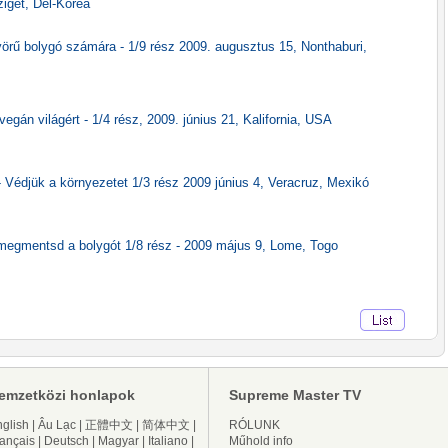
iget, Dél-Korea
rű bolygó számára - 1/9 rész 2009. augusztus 15, Nonthaburi,
egán világért - 1/4 rész, 2009. június 21, Kalifornia, USA
 Védjük a környezetet 1/3 rész 2009 június 4, Veracruz, Mexikó
megmentsd a bolygót 1/8 rész - 2009 május 9, Lome, Togo
emzetközi honlapok
Supreme Master TV
glish
|
Âu Lạc
|
正體中文
|
简体中文
|
RÓLUNK
ançais
|
Deutsch
|
Magyar
|
Italiano
|
Műhold info