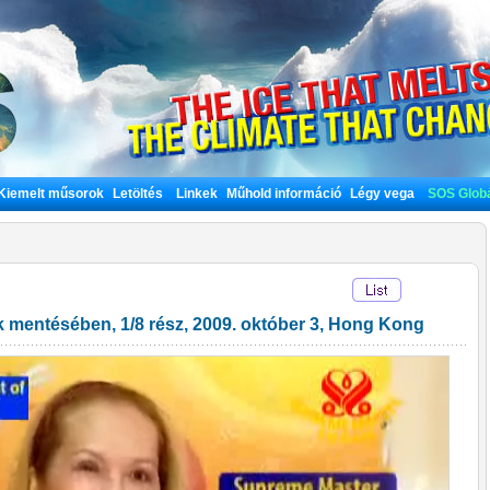
Kiemelt műsorok
Letöltés
Linkek
Műhold információ
Légy vega
SOS Globá
ek mentésében, 1/8 rész, 2009. október 3, Hong Kong