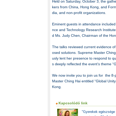
Held on Saturday, October 3, the gathe
kers from China, Hong Kong, and Formo
dia, and non-profit organizations.
Eminent guests in attendance included
nce and Technology Research Institut
d Ms. Judy Chen, Chairman of the Ho
The talks reviewed current evidence of
osed solutions. Supreme Master Ching 
usly lent her presence to respond to q
s deeply reflected the event’s theme “G
We now invite you to join us for the 8
Master Ching Hai entitled “Global Unit
Kong.
Kapcsolódó link
"Gyerekek egészsége é