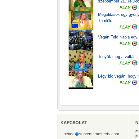
szeptember 21, Jeju-sz
Megoldások egy gyönyö
Thaiföld
Vegán Föld Napja egy v
Tegyük meg a váltást -
Légy bio vegán, hogy 
KAPCSOLAT
N
En
peace
suprememastertv.com
Fr