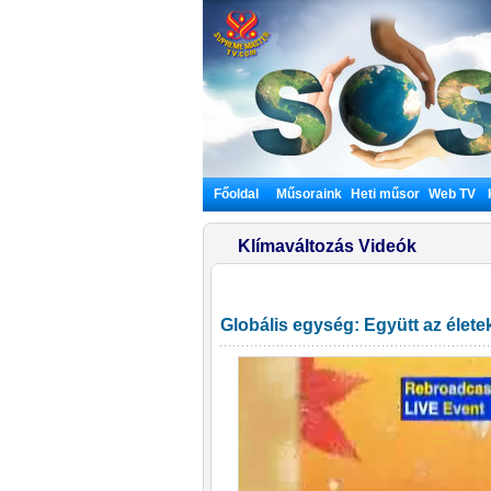
Főoldal
Műsoraink
Heti műsor
Web TV
Klímaváltozás Videók
Globális egység: Együtt az élet