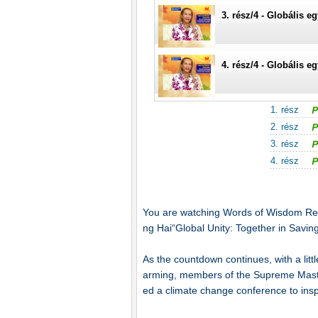
3. rész/4 - Globális 
4. rész/4 - Globális 
1. rész
2. rész
3. rész
4. rész
You are watching Words of Wisdom Reb
ng Hai“Global Unity: Together in Savi
As the countdown continues, with a litt
arming, members of the Supreme Master
ed a climate change conference to inspi