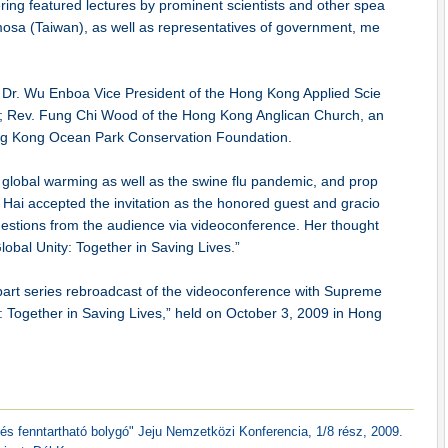
ring featured lectures by prominent scientists and other spea
sa (Taiwan), as well as representatives of government, me
 Dr. Wu Enboa Vice President of the Hong Kong Applied Scie
e; Rev. Fung Chi Wood of the Hong Kong Anglican Church, an
ng Kong Ocean Park Conservation Foundation.
 global warming as well as the swine flu pandemic, and prop
Hai accepted the invitation as the honored guest and gracio
uestions from the audience via videoconference. Her thought
lobal Unity: Together in Saving Lives.”
-part series rebroadcast of the videoconference with Supreme
y: Together in Saving Lives,” held on October 3, 2009 in Hong
s fenntartható bolygó" Jeju Nemzetközi Konferencia, 1/8 rész, 2009.