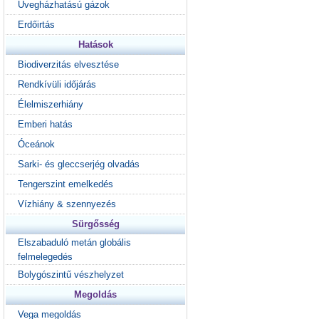
Üvegházhatású gázok
Erdőirtás
Hatások
Biodiverzitás elvesztése
Rendkívüli időjárás
Élelmiszerhiány
Emberi hatás
Óceánok
Sarki- és gleccserjég olvadás
Tengerszint emelkedés
Vízhiány & szennyezés
Sürgősség
Elszabaduló metán globális
felmelegedés
Bolygószintű vészhelyzet
Megoldás
Vega megoldás