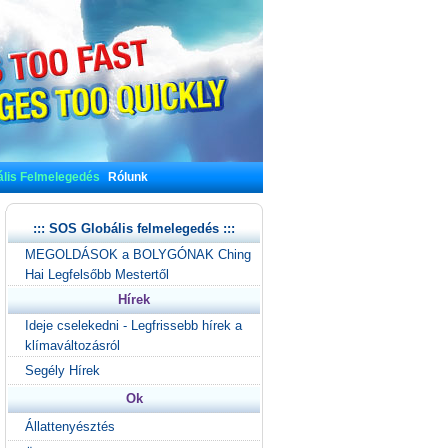
lis Felmelegedés
Rólunk
::: SOS Globális felmelegedés :::
MEGOLDÁSOK a BOLYGÓNAK Ching
Hai Legfelsőbb Mestertől
Hírek
Ideje cselekedni - Legfrissebb hírek a
klímaváltozásról
Segély Hírek
Ok
Állattenyésztés