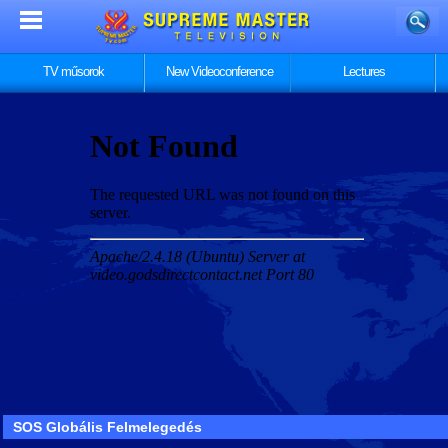
TV műsorok
New Videoconference
Lectures
SOS Globális Felmelegedés