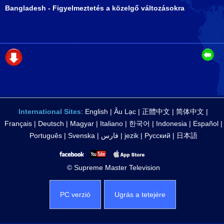
Bangladesh - Figyelmeztetés a közelgő változásokra
International Sites
:
English
|
Âu Lạc
|
正體中文
|
简体中文
|
Français
|
Deutsch
|
Magyar
|
Italiano
|
한국어
|
Indonesia
|
Español
|
Português
|
Svenska
|
فارس
|
jezik
|
Русский
|
日本語
© Supreme Master Television
PC verzió
Ugrás a tetejére