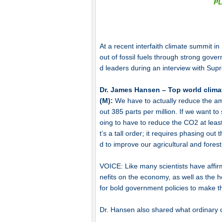
At a recent interfaith climate summit 
out of fossil fuels through strong gove
d leaders during an interview with Sup
Dr. James Hansen – Top world climat
(M):
We have to actually reduce the am
out 385 parts per million. If we want t
oing to have to reduce the CO2 at le
t’s a tall order; it requires phasing ou
d to improve our agricultural and forest
VOICE: Like many scientists have affir
nefits on the economy, as well as the he
for bold government policies to make t
Dr. Hansen also shared what ordinary ci