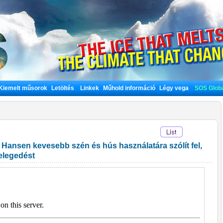
Kiemelt műsorok
Letöltés
Linkek
Műhold információ
Légy vega
SOS Globá
 Hansen kevesebb szén és hús használatára szólít fel,
melegedést