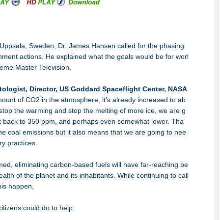
in Uppsala, Sweden, Dr. James Hansen called for the phasing
rnment actions. He explained what the goals would be for worl
reme Master Television.
ologist, Director, US Goddard Spaceflight Center, NASA
ount of CO2 in the atmosphere; it’s already increased to ab
o stop the warming and stop the melting of more ice, we are g
ast back to 350 ppm, and perhaps even somewhat lower. Tha
t the coal emissions but it also means that we are going to nee
ry practices.
med, eliminating carbon-based fuels will have far-reaching be
alth of the planet and its inhabitants. While continuing to call
his happen,
tizens could do to help.