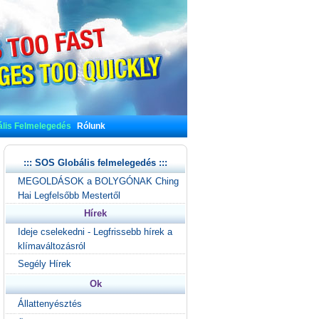
lis Felmelegedés
Rólunk
::: SOS Globális felmelegedés :::
MEGOLDÁSOK a BOLYGÓNAK Ching
Hai Legfelsőbb Mestertől
Hírek
Ideje cselekedni - Legfrissebb hírek a
klímaváltozásról
Segély Hírek
Ok
Állattenyésztés