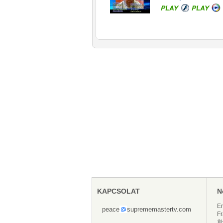
KAPCSOLAT
N
En
peace
suprememastertv.com
Fr
한