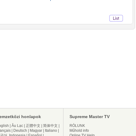
emzetközi honlapok
Supreme Master TV
glish
|
Âu Lạc
|
正體中文
|
简体中文
|
RÓLUNK
ançais
|
Deutsch
|
Magyar
|
Italiano
|
Műhold info
국어
Indonesia
|
Español
|
Online TV Help