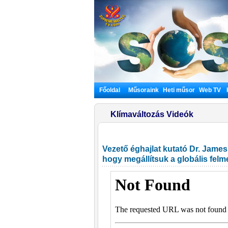
Főoldal
Műsoraink
Heti műsor
Web TV
Klímaváltozás Videók
Vezető éghajlat kutató Dr. James
hogy megállítsuk a globális fel