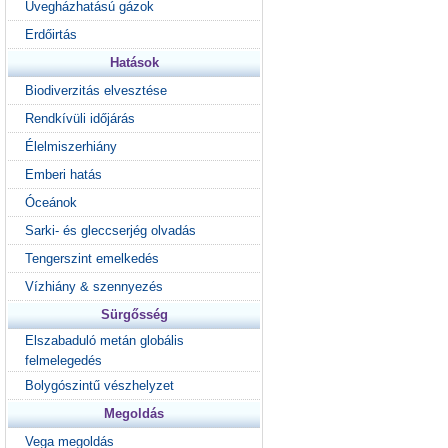
Üvegházhatású gázok
Erdőirtás
Hatások
Biodiverzitás elvesztése
Rendkívüli időjárás
Élelmiszerhiány
Emberi hatás
Óceánok
Sarki- és gleccserjég olvadás
Tengerszint emelkedés
Vízhiány & szennyezés
Sürgősség
Elszabaduló metán globális
felmelegedés
Bolygószintű vészhelyzet
Megoldás
Vega megoldás