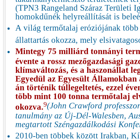
(TPN3 Rangeland Száraz Területi Ig
homokdűnék helyreállítását is bel
A világ termőtalaj eróziójának több
állattartás okozza, mely elsivatago
Mintegy 75 milliárd tonnányi term
évente a rossz mezőgazdasági gaz
klímaváltozás, és a haszonállat leg
Egyedül az Egyesült Államokban 
án történik túllegeltetés, ezzel év
több mint 100 tonna termőtalaj el
9
(John Crawford professzor
okozva.
tanulmány az Új-Dél-Walesben, Au
megtartott Széngazdálkodási Konfe
2010-ben többek között Irakban, K