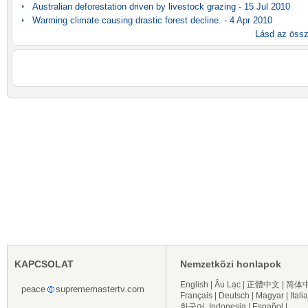
Australian deforestation driven by livestock grazing - 15 Jul 2010
Warming climate causing drastic forest decline. - 4 Apr 2010
Lásd az össz
KAPCSOLAT
Nemzetközi honlapok
English
|
Âu Lạc
|
正體中文
|
简体
peace
suprememastertv.com
Français
|
Deutsch
|
Magyar
|
Itali
한국어
Indonesia
|
Español
|