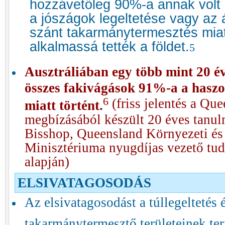
hozzávetőleg 90%-a annak volt
a jószágok legeltetése vagy az 
szánt takarmánytermesztés mia
alkalmassá tették a földet.
5
Ausztráliában egy több mint 20 év
összes fakivágások 91%-a a haszon
6
(friss jelentés a Qu
miatt történt.
megbízásából készült 20 éves tanul
Bisshop, Queensland Környezeti és 
Minisztériuma nyugdíjas vezető tu
alapján)
ELSIVATAGOSODÁS
Az elsivatagosodást a túllegeltetés 
takarmánytermesztő területeinek te