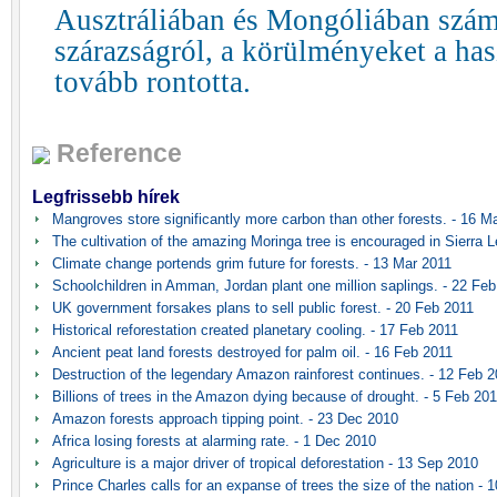
Ausztráliában és Mongóliában szá
szárazságról, a körülményeket a hasz
tovább rontotta.
Reference
Legfrissebb hírek
Mangroves store significantly more carbon than other forests. - 16 M
The cultivation of the amazing Moringa tree is encouraged in Sierra L
Climate change portends grim future for forests. - 13 Mar 2011
Schoolchildren in Amman, Jordan plant one million saplings. - 22 Fe
UK government forsakes plans to sell public forest. - 20 Feb 2011
Historical reforestation created planetary cooling. - 17 Feb 2011
Ancient peat land forests destroyed for palm oil. - 16 Feb 2011
Destruction of the legendary Amazon rainforest continues. - 12 Feb 
Billions of trees in the Amazon dying because of drought. - 5 Feb 20
Amazon forests approach tipping point. - 23 Dec 2010
Africa losing forests at alarming rate. - 1 Dec 2010
Agriculture is a major driver of tropical deforestation - 13 Sep 2010
Prince Charles calls for an expanse of trees the size of the nation -