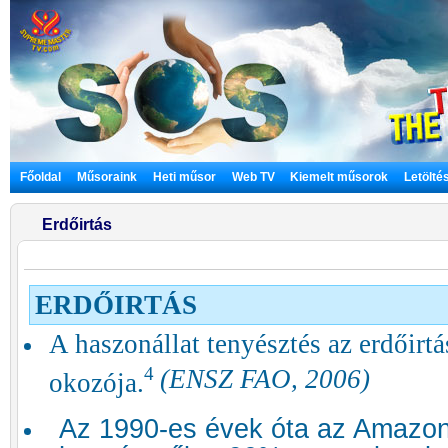
Főoldal
Műsoraink
Heti műsor
Web TV
Kiemelt műsorok
Letölté
Erdőirtás
ERDŐIRTÁS
A haszonállat tenyésztés az erdőirt
4
(ENSZ FAO, 2006)
okozója.
Az 1990-es évek óta az Amazon