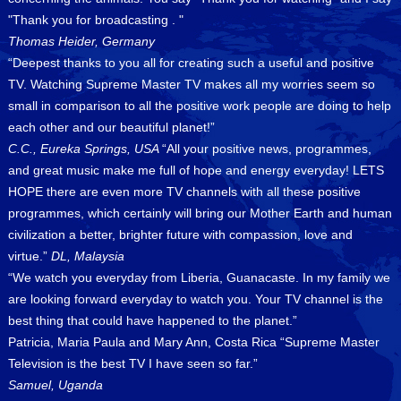
"Thank you for broadcasting . "
Thomas Heider, Germany
“Deepest thanks to you all for creating such a useful and positive
TV. Watching Supreme Master TV makes all my worries seem so
small in comparison to all the positive work people are doing to help
each other and our beautiful planet!”
C.C., Eureka Springs, USA
“All your positive news, programmes,
and great music make me full of hope and energy everyday! LETS
HOPE there are even more TV channels with all these positive
programmes, which certainly will bring our Mother Earth and human
civilization a better, brighter future with compassion, love and
virtue.”
DL, Malaysia
“We watch you everyday from Liberia, Guanacaste. In my family we
are looking forward everyday to watch you. Your TV channel is the
best thing that could have happened to the planet.”
Patricia, Maria Paula and Mary Ann, Costa Rica “Supreme Master
Television is the best TV I have seen so far.”
Samuel, Uganda