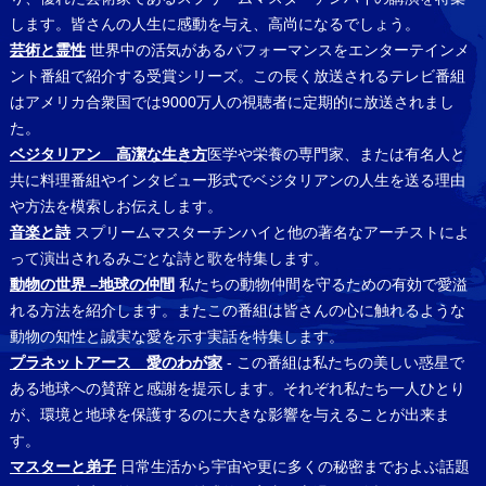
します。皆さんの人生に感動を与え、高尚になるでしょう。
芸術と霊性
世界中の活気があるパフォーマンスをエンターテインメ
ント番組で紹介する受賞シリーズ。この長く放送されるテレビ番組
はアメリカ合衆国では9000万人の視聴者に定期的に放送されまし
た。
ベジタリアン 高潔な生き方
医学や栄養の専門家、または有名人と
共に料理番組やインタビュー形式でベジタリアンの人生を送る理由
や方法を模索しお伝えします。
音楽と詩
スプリームマスターチンハイと他の著名なアーチストによ
って演出されるみごとな詩と歌を特集します。
動物の世界 –地球の仲間
私たちの動物仲間を守るための有効で愛溢
れる方法を紹介します。またこの番組は皆さんの心に触れるような
動物の知性と誠実な愛を示す実話を特集します。
プラネットアース 愛のわが家
- この番組は私たちの美しい惑星で
ある地球への賛辞と感謝を提示します。それぞれ私たち一人ひとり
が、環境と地球を保護するのに大きな影響を与えることが出来ま
す。
マスターと弟子
日常生活から宇宙や更に多くの秘密までおよぶ話題