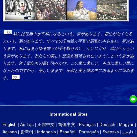
私には世界中が平和になるという、夢があります。殺生がなくなる
という、夢があります。すべての子供達が平和と調和の中を歩む、夢があ
ります。私にはあらゆる国々が手を取り合い、互いに守り、助け合うとい
う夢があります。私たちの美しい惑星が破壊されないようにという夢があ
ります。何十億年もの長い時をかけ、この星に美しい、本当に美しい星に
なったのですから、美しいままで、平和と美と愛の中にあるように望みま
す。
International Sites
English
|
Âu Lạc
|
正體中文
|
简体中文
|
Français
|
Deutsch
|
Magyar
|
Italiano
|
한국어
|
Indonesia
|
Español
|
Português
|
Svenska
|
فارس
|