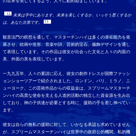
の世界を美しくするよう、人々に勧め励ましています。
未来は手中にあります。未来を美しくするか、いっそう悪くするか
は、あなた次第です。
観音法門の瞑想を通して、マスターチンハイは多くの潜在能力を発
展させ、絵画や造形、音楽や詩、芸術的宝石、服飾デザインを通し
て表現しています。その作品は彼女が出会った文化と人々の内面の
美、外面の美を表現しています。
一九九五年、人々の要請に応え、彼女の創作ドレスが国際ファッシ
ョンショーツアーで紹介されました。ロンドン、パリ、ミラノ、ニ
ューヨーク。この芸術作品からの収益金は、スプリームマスターチ
ンハイの高貴な使命を支える人道的活動の独立した資金源を生み出
しており、神の子供達が必要とする時に、援助の手を差し伸べてい
ます。
彼女は自らの無私の援助に対して、いかなる承認も求めていません
が、スプリームマスターチンハイは世界中の政府公的機関、私的機