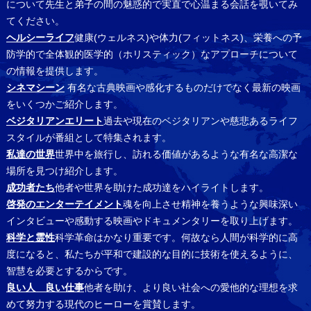
について先生と弟子の間の魅惑的で実直で心温まる会話を覗いてみ
てください。
ヘルシーライフ
健康(ウェルネス)や体力(フィットネス)、栄養への予
防学的で全体観的医学的（ホリスティック）なアプローチについて
の情報を提供します。
シネマシーン
有名な古典映画や感化するものだけでなく最新の映画
をいくつかご紹介します。
ベジタリアンエリート
過去や現在のベジタリアンや慈悲あるライフ
スタイルが番組として特集されます。
私達の世界
世界中を旅行し、訪れる価値があるような有名な高潔な
場所を見つけ紹介します。
成功者たち
他者や世界を助けた成功達をハイライトします。
啓発のエンターテイメント
魂を向上させ精神を養うような興味深い
インタビューや感動する映画やドキュメンタリーを取り上げます。
科学と霊性
科学革命はかなり重要です。何故なら人間が科学的に高
度になると、私たちが平和で建設的な目的に技術を使えるように、
智慧を必要とするからです。
良い人 良い仕事
他者を助け、より良い社会への愛他的な理想を求
めて努力する現代のヒーローを賞賛します。