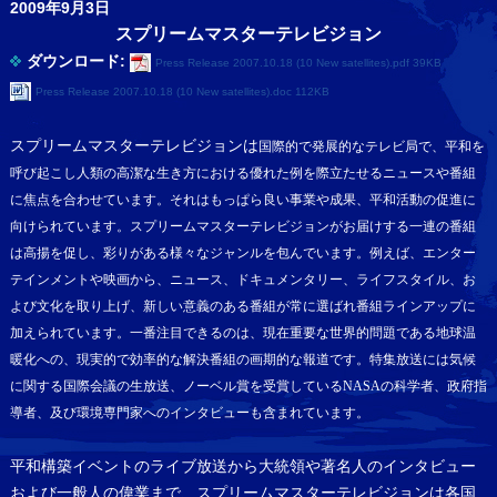
2009年9月3日
スプリームマスターテレビジョン
ダウンロード:
Press Release 2007.10.18 (10 New satellites).pdf 39KB
Press Release 2007.10.18 (10 New satellites).doc 112KB
スプリームマスターテレビジョンは
国際的で発展的なテレビ局で、平和を
呼び起こし人類の高潔な生き方における優れた例を際立たせるニュースや番組
に焦点を合わせています。それはもっぱら良い事業や成果、平和活動の促進に
向けられています。スプリームマスターテレビジョンがお届けする一連の番組
は高揚を促し、彩りがある様々なジャンルを包んでいます。例えば、エンター
テインメントや映画から、ニュース、ドキュメンタリー、ライフスタイル、お
よび文化を取り上げ、新しい意義のある番組が常に選ばれ番組ラインアップに
加えられています。一番注目できるのは、現在重要な世界的問題である地球温
暖化への、現実的で効率的な解決番組の画期的な報道です。特集放送には気候
に関する国際会議の生放送、ノーベル賞を受賞している
NASA
の科学者、政府指
導者、及び環境専門家へのインタビューも含まれています。
平和構築イベントのライブ放送から大統領や著名人のインタビュー
および一般人の偉業まで、スプリームマスターテレビジョンは各国