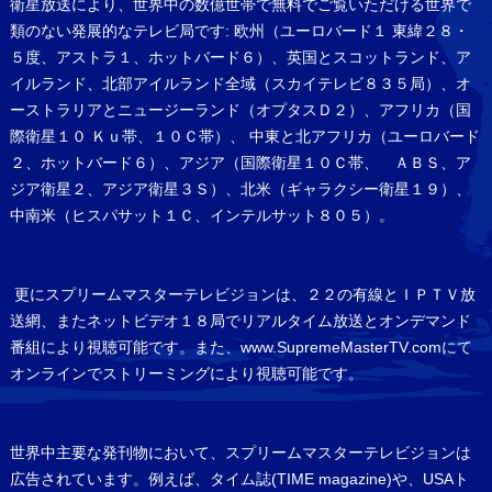
衛星放送により、世界中の数億世帯で無料でご覧いただける世界で
類のない発展的なテレビ局です: 欧州（ユーロバード１ 東緯２８・
５度、アストラ１、ホットバード６）、英国とスコットランド、ア
イルランド、北部アイルランド全域（スカイテレビ８３５局）、オ
ーストラリアとニュージーランド（オプタスＤ２）、アフリカ（国
際衛星１０ Ｋｕ帯、１０Ｃ帯）、 中東と北アフリカ（ユーロバード
２、ホットバード６）、アジア（国際衛星１０Ｃ帯、 ＡＢＳ、ア
ジア衛星２、アジア衛星３Ｓ）、北米（ギャラクシー衛星１９）、
中南米（ヒスパサット１Ｃ、インテルサット８０５）。
更にスプリームマスターテレビジョンは、２２の有線とＩＰＴＶ放
送網、またネットビデオ１８局でリアルタイム放送とオンデマンド
番組により視聴可能です。また、www.SupremeMasterTV.comにて
オンラインでストリーミングにより視聴可能です。
世界中主要な発刊物において、スプリームマスターテレビジョンは
広告されています。例えば、タイム誌(TIME magazine)や、USAト