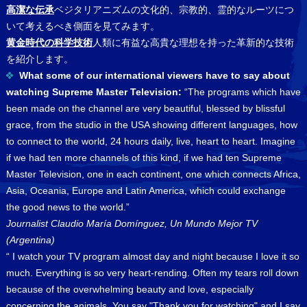
高潔な伝承
ベジタリアニズムの文化的、宗教的、霊的なルーツにつ
いて考えるべき側面を見てみます。
黄金時代の科学技術
人類に有益な高貴な理想を持った革新的な技術
を紹介します。
What some of our international viewers have to say about
watching Supreme Master Television:
“The programs which have
been made on the channel are very beautiful, blessed by blissful
grace, from the studio in the USA showing different languages, how
to connect to the world, 24 hours daily, live, heart to heart. Imagine
if we had ten more channels of this kind, if we had ten Supreme
Master Television, one in each continent, one which connects Africa,
Asia, Oceania, Europe and Latin America, which could exchange
the good news to the world.”
Journalist Claudio María Domínguez, Un Mundo Mejor TV
(Argentina)
“ I watch your TV program almost day and night because I love it so
much. Everything is so very heart-rending. Often my tears roll down
because of the overwhelming beauty and love, especially
concerning the animals. You say "Thank you for watching" and I say