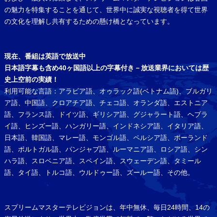
の魅力を特集することを通じて、世界中に誠実な視聴者を得て世界
の文化を理解し共有するための懸け橋となっています。
現在、番組は英語で放送中
日本語字幕も含め40ヶ国語以上の字幕付き－放送業界においては歴
史上空前の実績！
利用可能な言語：アラビア語、オゥラック語(ベトナム語)、ブルガリ
ア語、中国語、クロアチア語、チェコ語、オランダ語、エストニア
語、フランス語、ドイツ語、ギリシア語、グジャラート語、ヘブラ
イ語、ヒンズー語、ハンガリー語、インドネシア語、イタリア語、
日本語、韓国語、マレー語、モンゴル語、ペルシア語、ポーランド
語、ポルトガル語、パンジャブ語、ルーマニア語、ロシア語、シン
ハラ語、スロベニア語、スペイン語、スウェーデン語、タミール
語、タイ語、トルコ語、ウルドゥー語、ズールー語、その他。
スプリームマスターテレビジョンは、年中無休、毎日24時間、14の