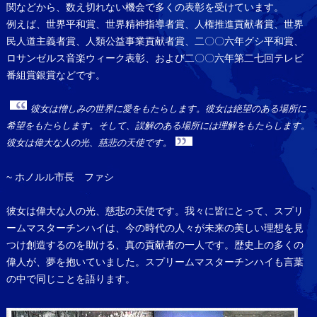
関などから、数え切れない機会で多くの表彰を受けています。
例えば、世界平和賞、世界精神指導者賞、人権推進貢献者賞、世界
民人道主義者賞、人類公益事業貢献者賞、二〇〇六年グシ平和賞、
ロサンゼルス音楽ウィーク表彰、および二〇〇六年第二七回テレビ
番組賞銀賞などです。
彼女は憎しみの世界に愛をもたらします。彼女は絶望のある場所に
希望をもたらします。そして、誤解のある場所には理解をもたらします。
彼女は偉大な人の光、慈悲の天使です。
~ ホノルル市長 ファシ
彼女は偉大な人の光、慈悲の天使です。我々に皆にとって、スプリ
ームマスターチンハイは、今の時代の人々が未来の美しい理想を見
つけ創造するのを助ける、真の貢献者の一人です。歴史上の多くの
偉人が、夢を抱いていました。スプリームマスターチンハイも言葉
の中で同じことを語ります。