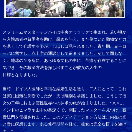
スプリームマスターチンハイは中央オゥラックで生まれ、若い頃か
ら入院患者や貧困者を助け、慰めを与え、また傷ついた動物など力
を尽くして介護する姿が、しばしば見られました。青年期、ヨーロ
ッパに留学し、赤十字の通訳として留まりました。そして間もな
く、地球の至る所に、あらゆる文化の中に、苦痛が存在することに
気づき、その救済方法を探し出すことが彼女の人生の
目標となりました。
当時、ドイツ人医師と幸福な結婚生活を送り、二人にとって、これ
は実に困難な決断でしたが、夫は離別を承諾しました。こうして彼
女の二年におよぶ霊性世界への探求の旅が始まりました。ついに、
インドのヒマラヤ山中の奥深くで、開悟したマスターを見つけ、観
音法門を伝授されました。このメディテーション方法は、内在の光
と音に瞑想します。ある修行期間を経て、彼女は完全な悟りを遂げ
ました。