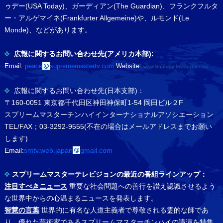
ゥデー(USA Today)、ガーディアン(The Guardian)、フランクフルタ
ー・アルゲマイネ(Frankfurter Allgemeine)や、ルモンド(Le
Monde)、などがあります。
広報に関するお問い合わせ先(アメリカ本部):
Email:
peace
suprememastertv.com
Website:
www.SupremeMasterTV.com
広報に関するお問い合わせ先(日本支部)：
〒160-0051 東京都千代田区神田神保町1-54 岡田ビル２F
スプリームマスターチンハイインターナショナルアソシエーション
TEL/FAX；03-3292-9555(不在の場合はメールアドレスまでお願い
します)
Email:
smtv.web.japan
gmail.com
スプリームマスターテレビジョンの最近の番組ラインアップ：
注目すべきニュース
重要な社会問題への善行を讃え認識させるよう
な世界中からの心温まるニュースを発表します。
智慧の言葉
世界的に有名な人道主義者で尊敬される霊的な師であ
り、優れた芸術家であるスプリームマスターチンハイの講演を特集