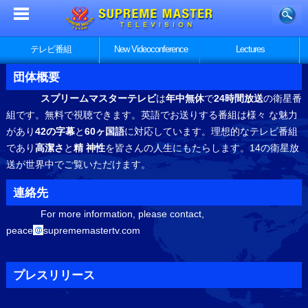
テレビ番組
New Videoconference
Lectures
団体概要
スプリームマスターテレビ
は
年中無休
で
24時間放送
の衛星番
組です。無料で視聴できます。英語でお送りする番組は様々 な魅力
があり
42の字幕
と
60ヶ国語
に対応しています。理想的なテレビ番組
であり
高潔さ
と
精 神性
を皆さんの人生にもたらします。14の衛星放
送が世界中でご覧いただけます。
連絡先
For more information, please contact,
peace
suprememastertv.com
プレスリリース