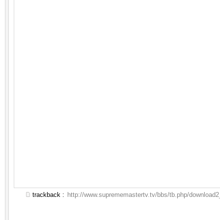
trackback :
http://www.suprememastertv.tv/bbs/tb.php/download2