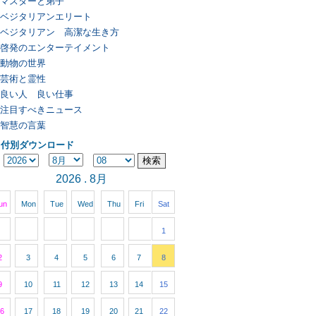
マスターと弟子
ベジタリアンエリート
ベジタリアン 高潔な生き方
啓発のエンターテイメント
動物の世界
芸術と霊性
良い人 良い仕事
注目すべきニュース
智慧の言葉
日付別ダウンロード
2026 . 8月
un
Mon
Tue
Wed
Thu
Fri
Sat
1
2
3
4
5
6
7
8
9
10
11
12
13
14
15
6
17
18
19
20
21
22