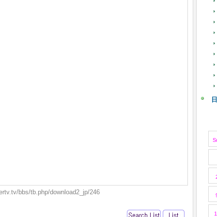
S
rtv.tv/bbs/tb.php/download2_jp/246
1