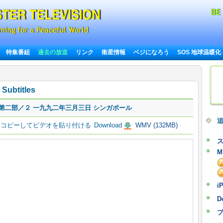
特集番組
過去の放送
リンク
衛星情報
ベジになろう
SOS 地球温暖化
Subtitles
第二部／２ 一九九二年三月三日 シンガポール
コピーしてビデオを貼り付ける
Download
WMV (132MB)
M
i
D