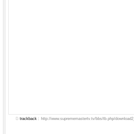
trackback :
http://www.suprememastertv.tv/bbs/tb.php/download2