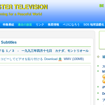
特集番組
過去の放送
リンク
衛星情報
ベジになろう
SOS 地球温暖化
Subtitles
る １／３ ‐ 一九九三年四月十七日 カナダ、モントリオール
コピーしてビデオを貼り付ける
Download
WMV (100MB)
M
i
D