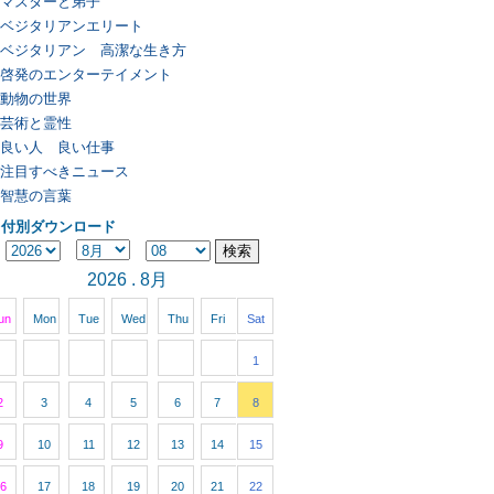
マスターと弟子
ベジタリアンエリート
ベジタリアン 高潔な生き方
啓発のエンターテイメント
動物の世界
芸術と霊性
良い人 良い仕事
注目すべきニュース
智慧の言葉
日付別ダウンロード
2026 . 8月
un
Mon
Tue
Wed
Thu
Fri
Sat
1
2
3
4
5
6
7
8
9
10
11
12
13
14
15
6
17
18
19
20
21
22