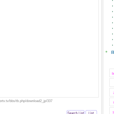
S
rtv.tv/bbs/tb.php/download2_jp/337
1