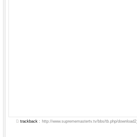
trackback :
http://www.suprememastertv.tv/bbs/tb.php/download2