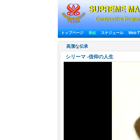
トップページ
番組
スケジュール
Web 
高潔な伝承
シリーマ ‐信仰の人生