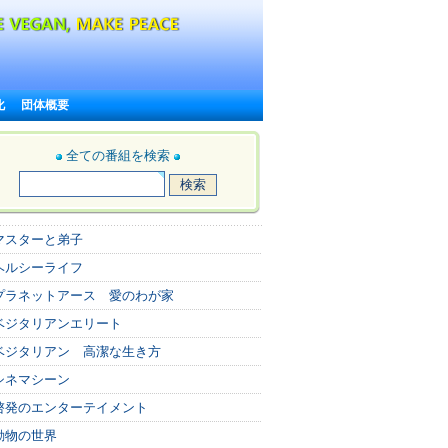
化
団体概要
全ての番組を検索
マスターと弟子
ヘルシーライフ
プラネットアース 愛のわが家
ベジタリアンエリート
ベジタリアン 高潔な生き方
シネマシーン
啓発のエンターテイメント
動物の世界