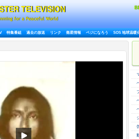
TV
特集番組
過去の放送
リンク
衛星情報
ベジになろう
SOS 地球温暖