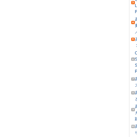
L
P
S
S
P