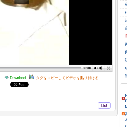
00:00
Download
タグをコピーしてビデオを貼り付ける
N
E
M
O