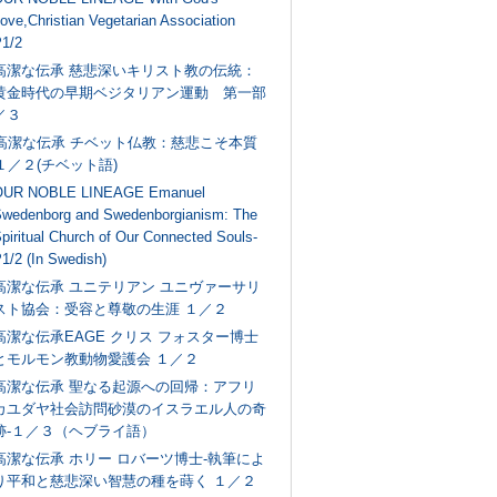
ove,Christian Vegetarian Association
1/2
高潔な伝承 慈悲深いキリスト教の伝統：
黄金時代の早期ベジタリアン運動 第一部
／３
高潔な伝承 チベット仏教：慈悲こそ本質
１／２(チベット語)
OUR NOBLE LINEAGE Emanuel
wedenborg and Swedenborgianism: The
piritual Church of Our Connected Souls-
1/2 (In Swedish)
高潔な伝承 ユニテリアン ユニヴァーサリ
スト協会：受容と尊敬の生涯 １／２
高潔な伝承EAGE クリス フォスター博士
とモルモン教動物愛護会 １／２
高潔な伝承 聖なる起源への回帰：アフリ
カユダヤ社会訪問砂漠のイスラエル人の奇
跡‐１／３（ヘブライ語）
高潔な伝承 ホリー ロバーツ博士‐執筆によ
り平和と慈悲深い智慧の種を蒔く １／２