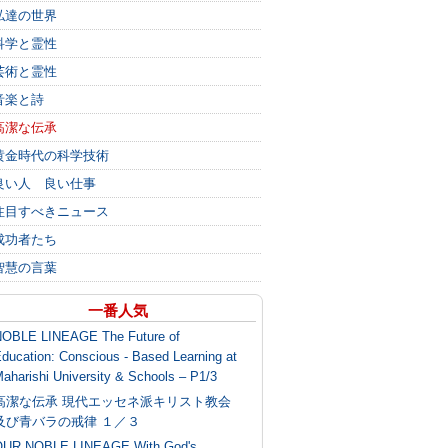
私達の世界
科学と霊性
芸術と霊性
音楽と詩
高潔な伝承
黄金時代の科学技術
良い人 良い仕事
注目すべきニュース
成功者たち
智慧の言葉
一番人気
OBLE LINEAGE The Future of
ducation: Conscious - Based Learning at
aharishi University & Schools – P1/3
高潔な伝承 現代エッセネ派キリスト教会
及び青バラの戒律 １／３
UR NOBLE LINEAGE With God's