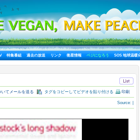
TV
特集番組
過去の放送
リンク
衛星情報
ベジになろう
SOS 地球温暖
いてメールを送る
タグをコピーしてビデオを貼り付ける
印刷
Source:
|