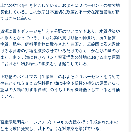
ぶ土地の劣化を引き起こしている。およそ２０パーセントの放牧地
て劣化している。この数字は不適切な政策と不十分な家畜管理が砂
帯ではさらに高い。
水資源に最もダメージを与える分野のひとつでもあり、水質汚染や
題の原因となっている。主な汚染物質は動物の排泄物、抗生物質、
学物質、肥料、飼料用作物に散布された農薬だ。広範囲に及ぶ過放
おける水資源の供給を減少させているだけでなく、かなりの量の水
。また、南シナ海におけるリンと窒素汚染の陸地における主な原因
系における生物多様性の損失を引き起こしている。
陸上動物のバイオマス（生物量）のおよそ２０パーセントを占めて
の存在とそれを支える飼料用作物は生物多様性の損失の原因となっ
生態系の人類に対する役割）のうち１５が機能低下していると評価
れている。
産環境開発イニシアチブ(LEAD) の支援を得て作成されたもの
ことを明確に提案し、以下のような対策案を挙げている。