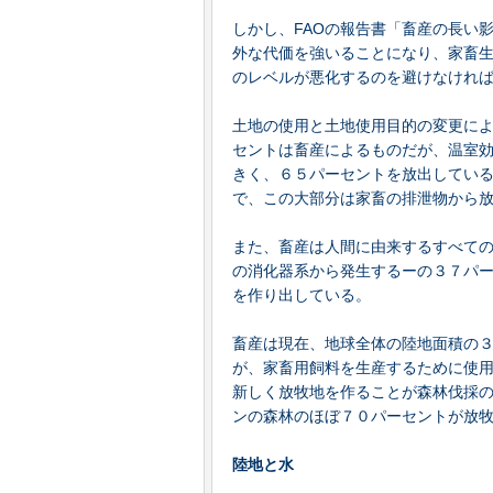
しかし、FAOの報告書「畜産の長い
外な代価を強いることになり、家畜
のレベルが悪化するのを避けなけれ
土地の使用と土地使用目的の変更に
セントは畜産によるものだが、温室
きく、６５パーセントを放出している
で、この大部分は家畜の排泄物から
また、畜産は人間に由来するすべての
の消化器系から発生するーの３７パ
を作り出している。
畜産は現在、地球全体の陸地面積の
が、家畜用飼料を生産するために使
新しく放牧地を作ることが森林伐採
ンの森林のほぼ７０パーセントが放
陸地と水