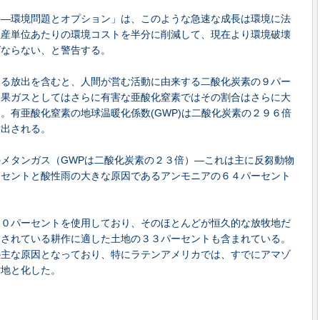
影―環境問題とオプション」は、このような急速な成長は環境に法
生産単位あたりの環境コストを半分に削減して、現在より環境破壊
ばならない、と警告する。
よる放出を含むと、人間が営む活動に由来する二酸化炭素の９パー
効果ガスとしてはさらに有害な亜酸化窒素ではその割合はさらに大
。有亜酸化窒素の地球温暖化係数(GWP)は二酸化炭素の２９６倍
放出される。
メタンガス（GWPは二酸化炭素の２３倍）―これは主に反芻動物
ーセントと酸性雨の大きな原因であるアンモニアの６４パーセント
３０パーセントを使用しており、そのほとんどが恒久的な放牧地だ
用されている耕作に適した土地の３３パーセントも含まれている。
の主な原因となっており、特にラテンアメリカでは、すでにアマゾ
牧地と化した。