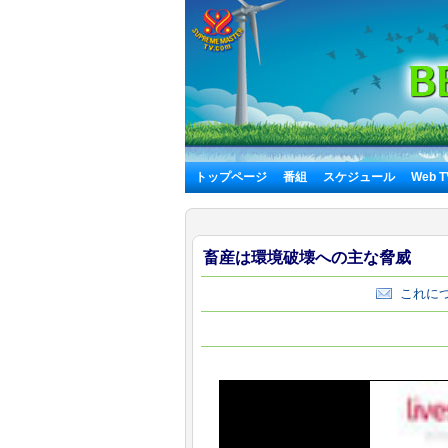
トップページ
番組
スケジュール
Web 
畜産は環境破壊への主な脅威
これにつ