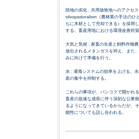
陸地の劣化 ; 共用放牧地へのアク
silvopastoralism（農林業
ちに木材として売却できる）を採用
する。畜産用地における環境改善対
大気と気候 ; 家畜の生産と飼料作
放出されるメタンガスを抑え、また
みに向けて準備を行う。
水 ; 灌漑システムの効率を上げる
産の集中を抑制する。
これらの事項が、バンコクで開かれる
畜産の急速な成長に伴う深刻な公衆
るようになってきているからだが、
能性についても話し合われる。