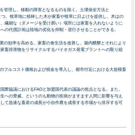
セスを管理し、移動の障害となるものを除く。土壌保全方法と
の手法のひとつ。牧草地に植林した木が家畜や牧草に日よけを提供し、木はの
し、繊細な（ダメージを受け易い）場所には家畜を入れないように
策への代償計画は陸地の劣化を抑制・逆行させることができる。
物農業の効率を高める。家畜の食生活を改善し、腸内醗酵とそれにより
、家畜排泄物をリサイクルするバイオガス発電プラントへの取り組
。水のフルコスト価格および税金を導入し、都市付近における大規模畜
国際協議におけるFAOと加盟国代表の議論の焦点となる。また、
衛生への脅威、というのも動物の疾病がますます人間に影響を与え
そして急速な畜産の成長が小自作農を成長する市場から排斥する可