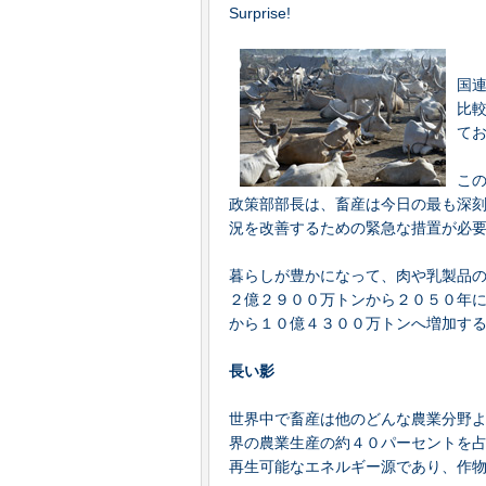
Surprise!
国
比
て
こ
政策部部長は、畜産は今日の最も深
況を改善するための緊急な措置が必
暮らしが豊かになって、肉や乳製品の
２億２９００万トンから２０５０年
から１０億４３００万トンへ増加す
長い影
世界中で畜産は他のどんな農業分野
界の農業生産の約４０パーセントを
再生可能なエネルギー源であり、作