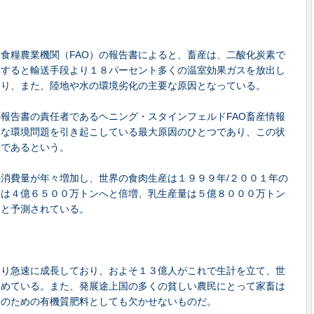
連食糧農業機関（FAO）の報告書によると、畜産は、二酸化炭素で
較すると輸送手段より１８パーセント多くの温室効果ガスを放出し
おり、また、陸地や水の環境劣化の主要な原因となっている。
の報告書の責任者であるヘニング・スタインフェルドFAO畜産情報
刻な環境問題を引き起こしている最大原因のひとつであり、この状
要であるという。
消費量が年々増加し、世界の食肉生産は１９９９年/２００１年の
には４億６５００万トンへと倍増、乳生産量は５億８０００万トン
ると予測されている。
より急速に成長しており、およそ１３億人がこれで生計を立て、世
占めている。また、発展途上国の多くの貧しい農民にとって家畜は
物のための有機質肥料としても欠かせないものだ。