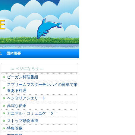
化
団体概要
;::: ベジになろう :::
ビーガン料理番組
スプリームマスターチンハイの簡単で栄
養ある料理
ベジタリアンエリート
高潔な伝承
アニマル・コミュニケーター
ストップ動物虐待
特集映像