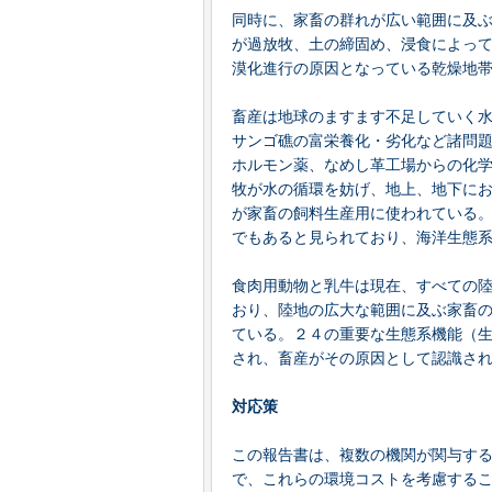
同時に、家畜の群れが広い範囲に及
が過放牧、土の締固め、浸食によっ
漠化進行の原因となっている乾燥地
畜産は地球のますます不足していく
サンゴ礁の富栄養化・劣化など諸問
ホルモン薬、なめし革工場からの化
牧が水の循環を妨げ、地上、地下に
が家畜の飼料生産用に使われている
でもあると見られており、海洋生態
食肉用動物と乳牛は現在、すべての
おり、陸地の広大な範囲に及ぶ家畜
ている。２４の重要な生態系機能（
され、畜産がその原因として認識さ
対応策
この報告書は、複数の機関が関与する畜
で、これらの環境コストを考慮する