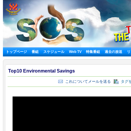
トップページ
番組
スケジュール
Web TV
特集番組
過去の放送
リ
Top10 Environmental Savings
これについてメールを送る
タグを