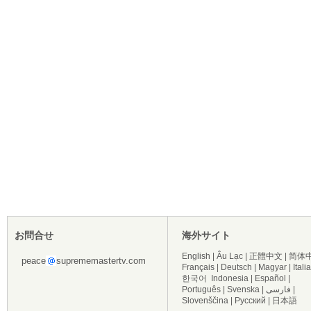
お問合せ
海外サイト
English
|
Âu Lạc
|
正體中文
|
简体
peace
suprememastertv.com
Français
|
Deutsch
|
Magyar
|
Itali
한국어
Indonesia
|
Español
|
Português
|
Svenska
|
فارسی
|
Slovenščina
|
Русский
|
日本語