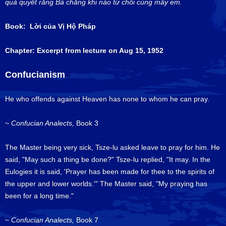
quả quyết rằng Bà chẳng khi nào từ chối cùng mấy em.
Book: Lời của Vị Hộ Pháp
Chapter: Excerpt from lecture on Aug 15, 1952
Confucianism
He who offends against Heaven has none to whom he can pray.
~
Confucian Analects,
Book 3
The Master being very sick, Tsze-lu asked leave to pray for him. He
said, "May such a thing be done?" Tsze-lu replied, "It may. In the
Eulogies it is said, 'Prayer has been made for thee to the spirits of
the upper and lower worlds.'" The Master said, "My praying has
been for a long time."
~
Confucian Analects,
Book 7