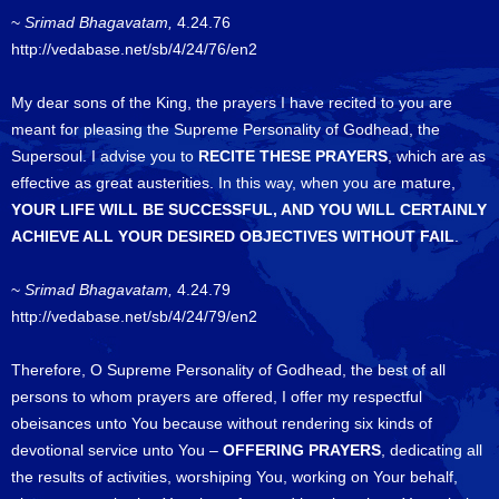
~
Srimad Bhagavatam,
4.24.76
http://vedabase.net/sb/4/24/76/en2
My dear sons of the King, the prayers I have recited to you are
meant for pleasing the Supreme Personality of Godhead, the
Supersoul. I advise you to
RECITE THESE PRAYERS
, which are as
effective as great austerities. In this way, when you are mature,
YOUR LIFE WILL BE SUCCESSFUL, AND YOU WILL CERTAINLY
ACHIEVE ALL YOUR DESIRED OBJECTIVES WITHOUT FAIL
.
~
Srimad Bhagavatam,
4.24.79
http://vedabase.net/sb/4/24/79/en2
Therefore, O Supreme Personality of Godhead, the best of all
persons to whom prayers are offered, I offer my respectful
obeisances unto You because without rendering six kinds of
devotional service unto You –
OFFERING PRAYERS
, dedicating all
the results of activities, worshiping You, working on Your behalf,