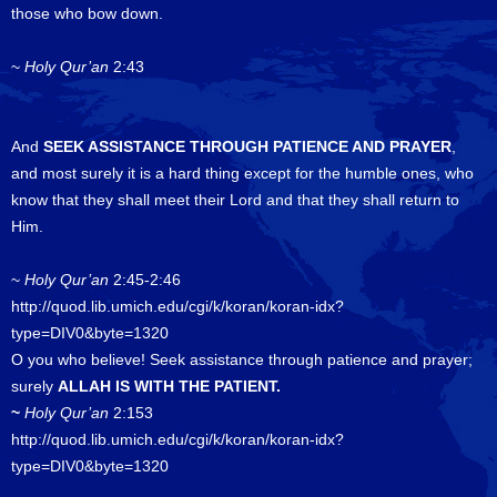
those who bow down.
~
Holy Qur’an
2:43
And
SEEK ASSISTANCE THROUGH PATIENCE AND PRAYER
,
and most surely it is a hard thing except for the humble ones, who
know that they shall meet their Lord and that they shall return to
Him.
~
Holy Qur’an
2:45-2:46
http://quod.lib.umich.edu/cgi/k/koran/koran-idx?
type=DIV0&byte=1320
O you who believe! Seek assistance through patience and prayer;
surely
ALLAH IS WITH THE PATIENT.
~
Holy Qur’an
2:153
http://quod.lib.umich.edu/cgi/k/koran/koran-idx?
type=DIV0&byte=1320