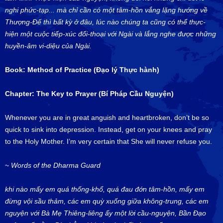
nghi phức-tạp... mà chỉ cần có một tâm-hồn vắng lặng hướng về
Thượng-Đế thì bất kỳ ở đâu, lúc nào chúng ta cũng có thể thực-
hiện một cuộc tiếp-xúc đối-thoại với Ngài và lắng nghe được những
huyền-âm vi-diệu của Ngài.
Book: Method of Practice (Đạo lý Thực hành)
Chapter:
The Key to Prayer (Bí Pháp Cầu Nguyện)
Whenever you are in great anguish and heartbroken, don’t be so
quick to sink into depression. Instead, get on your knees and pray
to the Holy Mother. I’m very certain that She will never refuse you.
~
Words of the Dharma Guard
khi nào mấy em quá thống-khổ, quá đau đớn tâm-hồn, mấy em
đừng vội sầu thảm, các em quỳ xuống giữa không-trung, các em
nguyện với Bà Mẹ Thiêng-liêng ấy một lời cầu-nguyện, Bần Đạo