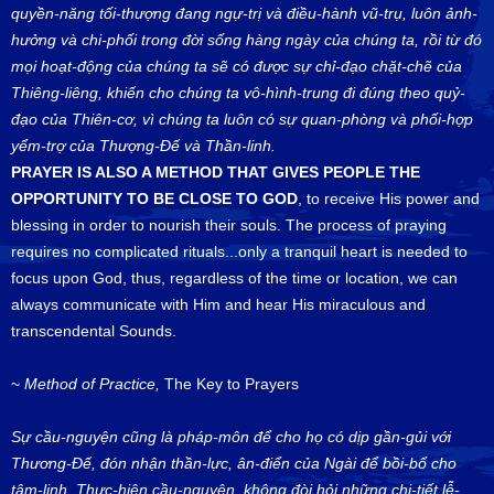
quyền-năng tối-thượng đang ngự-trị và điều-hành vũ-trụ, luôn ảnh-
hưởng và chi-phối trong đời sống hàng ngày của chúng ta, rồi từ đó
mọi hoạt-động của chúng ta sẽ có được sự chỉ-đạo chặt-chẽ của
Thiêng-liêng, khiến cho chúng ta vô-hình-trung đi đúng theo quỷ-
đạo của Thiên-cơ, vì chúng ta luôn có sự quan-phòng và phối-hợp
yểm-trợ của Thượng-Đế và Thần-linh.
PRAYER IS ALSO A METHOD THAT GIVES PEOPLE THE
OPPORTUNITY TO BE CLOSE TO GOD
, to receive His power and
blessing in order to nourish their souls. The process of praying
requires no complicated rituals...only a tranquil heart is needed to
focus upon God, thus, regardless of the time or location, we can
always communicate with Him and hear His miraculous and
transcendental Sounds.
~
Method of Practice,
The Key to Prayers
Sự cầu-nguyện cũng là pháp-môn để cho họ có dịp gần-gủi với
Thương-Đế, đón nhận thần-lực, ân-điển của Ngài để bồi-bổ cho
tâm-linh. Thực-hiện cầu-nguyện, không đòi hỏi những chi-tiết lễ-