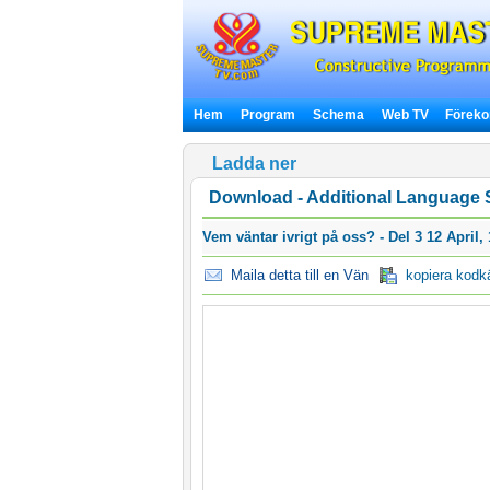
Hem
Program
Schema
Web TV
Förek
Ladda ner
Download - Additional Language S
Vem väntar ivrigt på oss? - Del 3 12 April
Maila detta till en Vän
kopiera kodkä