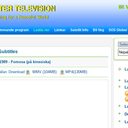
ommande program
Ladda ner
Länkar
Satellit Info
Bli Veg
SOS Global
ubtitles
, 1989 - Fomosa (på kinesiska)
L
llan
Download
WMV (104MB)
MP4(130MB)
L
L
L
D
L