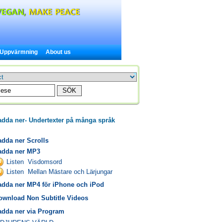
 Uppvärmning
About us
adda ner- Undertexter på många språk
adda ner Scrolls
adda ner MP3
Listen Visdomsord
Listen Mellan Mästare och Lärjungar
adda ner MP4 för iPhone och iPod
ownload Non Subtitle Videos
adda ner via Program