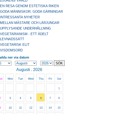
DJURENS VÄRLD
EN RESA GENOM ESTETISKA RIKEN
GODA MÄNNISKOR, GODA GÄRNINGAR
INTRESSANTA NYHETER
MELLAN MÄSTARE OCH LÄRJUNGAR
UPPLYSANDE UNDERHÅLLNING
VEGETARIANISM - ETT ÄDELT
LEVNADSSÄTT
VEGETARISK ELIT
VISDOMSORD
adda ner via datum
Augusti . 2026
un
Mon
Tue
Wed
Thu
Fri
Sat
1
2
3
4
5
6
7
8
9
10
11
12
13
14
15