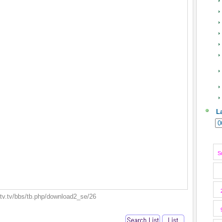
L
S
tv.tv/bbs/tb.php/download2_se/26