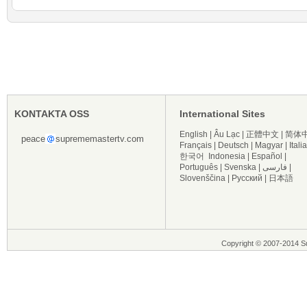
KONTAKTA OSS
International Sites
English
|
Âu Lạc
|
正體中文
|
简体
peace
suprememastertv.com
Français
|
Deutsch
|
Magyar
|
Itali
한국어
Indonesia
|
Español
|
Português
|
Svenska
|
فارسی
|
Slovenščina
|
Русский
|
日本語
Copyright © 2007-2014 Su