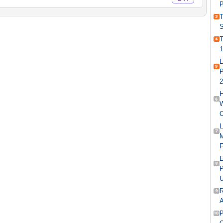
P
T
S
T
1
L
P
2
H
W
C
L
M
F
E
P
R
A
P