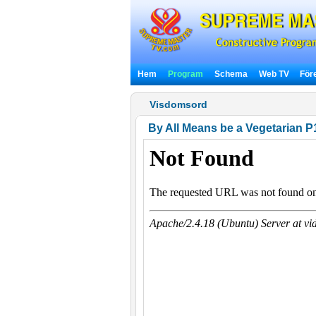
Hem
Program
Schema
Web TV
För
Visdomsord
By All Means be a Vegetarian P