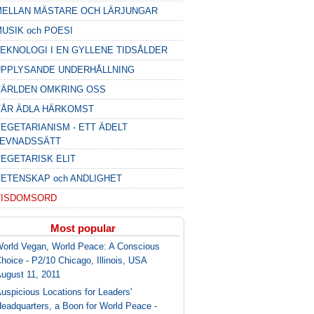
MELLAN MÄSTARE OCH LÄRJUNGAR
USIK och POESI
EKNOLOGI I EN GYLLENE TIDSÅLDER
UPPLYSANDE UNDERHÅLLNING
VÄRLDEN OMKRING OSS
VÅR ÄDLA HÄRKOMST
EGETARIANISM - ETT ÄDELT
LEVNADSSÄTT
EGETARISK ELIT
ETENSKAP och ANDLIGHET
VISDOMSORD
Most popular
orld Vegan, World Peace: A Conscious
hoice - P2/10 Chicago, Illinois, USA
ugust 11, 2011
uspicious Locations for Leaders'
eadquarters, a Boon for World Peace -