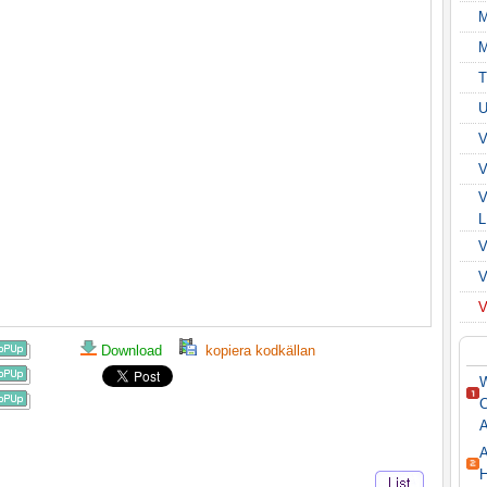
M
T
V
V
V
Download
kopiera kodkällan
W
C
A
A
H