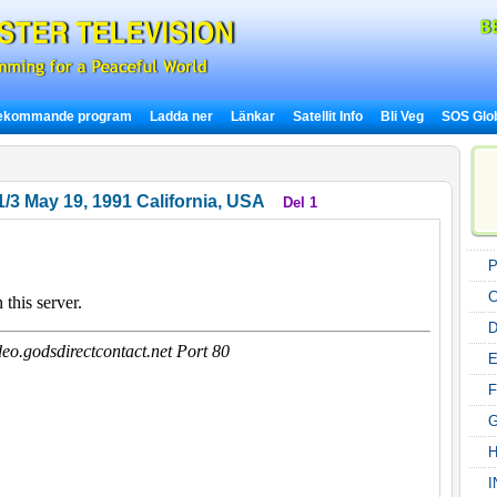
ekommande program
Ladda ner
Länkar
Satellit Info
Bli Veg
SOS Glo
1/3 May 19, 1991 California, USA
Del 1
P
E
H