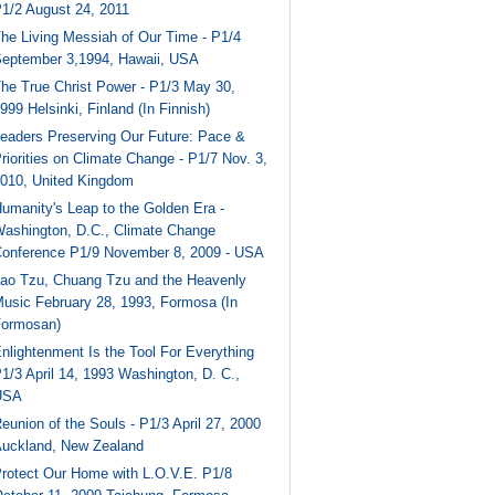
1/2 August 24, 2011
he Living Messiah of Our Time - P1/4
eptember 3,1994, Hawaii, USA
he True Christ Power - P1/3 May 30,
999 Helsinki, Finland (In Finnish)
eaders Preserving Our Future: Pace &
riorities on Climate Change - P1/7 Nov. 3,
010, United Kingdom
umanity's Leap to the Golden Era -
ashington, D.C., Climate Change
onference P1/9 November 8, 2009 - USA
ao Tzu, Chuang Tzu and the Heavenly
usic February 28, 1993, Formosa (In
ormosan)
nlightenment Is the Tool For Everything
1/3 April 14, 1993 Washington, D. C.,
USA
eunion of the Souls - P1/3 April 27, 2000
uckland, New Zealand
rotect Our Home with L.O.V.E. P1/8