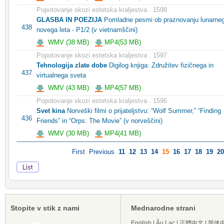
Popotovanje skozi estetska kraljestva . 1598
GLASBA IN POEZIJA
Pomladne pesmi ob praznovanju lunarne
438
novega leta - P1/2 (v vietnamščini)
WMV (38 MB)
MP4(53 MB)
Popotovanje skozi estetska kraljestva . 1597
Tehnologija zlate dobe
Digilog knjiga: Združitev fizičnega in
437
virtualnega sveta
WMV (43 MB)
MP4(57 MB)
Popotovanje skozi estetska kraljestva . 1596
Svet kina
Norveški filmi o prijateljstvu: “Wolf Summer,” “Finding
436
Friends” in “Orps: The Movie” (v norveščini)
WMV (30 MB)
MP4(41 MB)
First
Previous
11
12
13
14
15
16
17
18
19
20
Stopite v stik z nami
Mednarodne strani
English
|
Âu Lạc
|
正體中文
|
简体