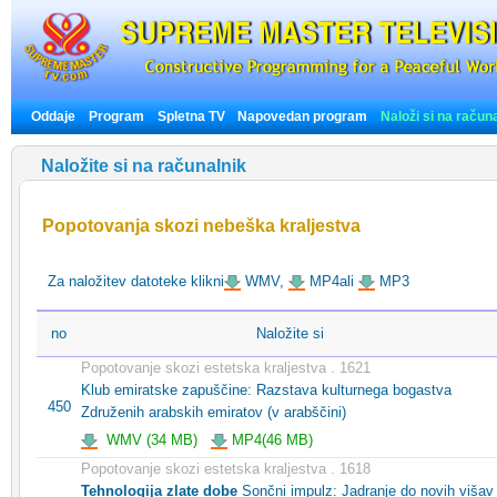
Oddaje
Program
Spletna TV
Napovedan program
Naloži si na račun
Naložite si na računalnik
Popotovanja skozi nebeška kraljestva
Za naložitev datoteke klikni
WMV,
MP4ali
MP3
no
Naložite si
Popotovanje skozi estetska kraljestva . 1621
Klub emiratske zapuščine: Razstava kulturnega bogastva
450
Združenih arabskih emiratov (v arabščini)
WMV (34 MB)
MP4(46 MB)
Popotovanje skozi estetska kraljestva . 1618
Tehnologija zlate dobe
Sončni impulz: Jadranje do novih višav