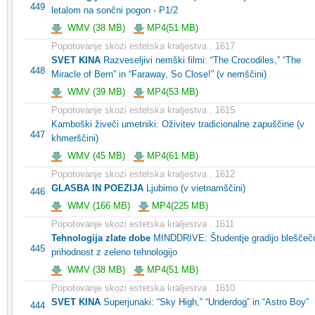
449
letalom na sončni pogon - P1/2
WMV (38 MB)
MP4(51 MB)
Popotovanje skozi estetska kraljestva . 1617
SVET KINA
Razveseljivi nemški filmi: “The Crocodiles,” “The
448
Miracle of Bern” in “Faraway, So Close!” (v nemščini)
WMV (39 MB)
MP4(53 MB)
Popotovanje skozi estetska kraljestva . 1615
Kamboški živeči umetniki: Oživitev tradicionalne zapuščine (v
447
khmerščini)
WMV (45 MB)
MP4(61 MB)
Popotovanje skozi estetska kraljestva . 1612
GLASBA IN POEZIJA
Ljubimo (v vietnamščini)
446
WMV (166 MB)
MP4(225 MB)
Popotovanje skozi estetska kraljestva . 1611
Tehnologija zlate dobe
MINDDRIVE: Študentje gradijo bleščeč
445
prihodnost z zeleno tehnologijo
WMV (38 MB)
MP4(51 MB)
Popotovanje skozi estetska kraljestva . 1610
SVET KINA
Superjunaki: “Sky High,” “Underdog” in “Astro Boy”
444