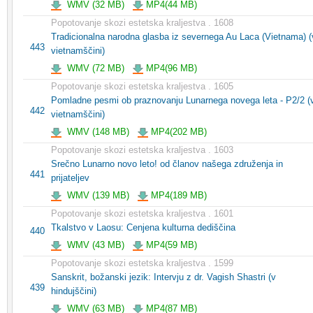
WMV (32 MB)
MP4(44 MB)
Popotovanje skozi estetska kraljestva . 1608
Tradicionalna narodna glasba iz severnega Au Laca (Vietnama) (
443
vietnamščini)
WMV (72 MB)
MP4(96 MB)
Popotovanje skozi estetska kraljestva . 1605
Pomladne pesmi ob praznovanju Lunarnega novega leta - P2/2 (
442
vietnamščini)
WMV (148 MB)
MP4(202 MB)
Popotovanje skozi estetska kraljestva . 1603
Srečno Lunarno novo leto! od članov našega združenja in
441
prijateljev
WMV (139 MB)
MP4(189 MB)
Popotovanje skozi estetska kraljestva . 1601
Tkalstvo v Laosu: Cenjena kulturna dediščina
440
WMV (43 MB)
MP4(59 MB)
Popotovanje skozi estetska kraljestva . 1599
Sanskrit, božanski jezik: Intervju z dr. Vagish Shastri (v
439
hindujščini)
WMV (63 MB)
MP4(87 MB)