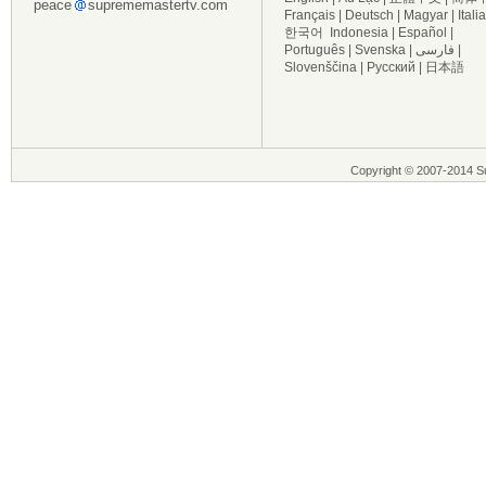
peace
suprememastertv.com
Français
|
Deutsch
|
Magyar
|
Itali
한국어
Indonesia
|
Español
|
Português
|
Svenska
|
فارسی
|
Slovenščina
|
Русский
|
日本語
Copyright © 2007-2014 Su