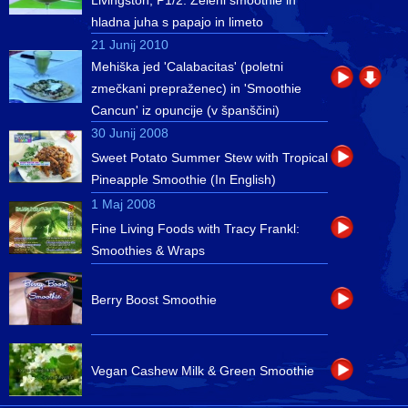
Livingston, P1/2: Zeleni smoothie in
hladna juha s papajo in limeto
21 Junij 2010
Mehiška jed 'Calabacitas' (poletni
zmečkani prepraženec) in 'Smoothie
Cancun' iz opuncije (v španščini)
30 Junij 2008
Sweet Potato Summer Stew with Tropical
Pineapple Smoothie (In English)
1 Maj 2008
Fine Living Foods with Tracy Frankl:
Smoothies & Wraps
Berry Boost Smoothie
Vegan Cashew Milk & Green Smoothie