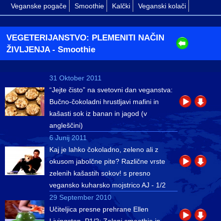
Veganske pogače
Smoothie
Kalčki
Veganski kolači
VEGETERIJANSTVO: PLEMENITI NAČIN
ŽIVLJENJA
- Smoothie
31 Oktober 2011
“Jejte čisto” na svetovni dan veganstva:
Bučno-čokoladni hrustljavi mafini in
kašasti sok iz banan in jagod (v
angleščini)
6 Junij 2011
Kaj je lahko čokoladno, zeleno ali z
okusom jabolčne pite? Različne vrste
zelenih kašastih sokov! s presno
vegansko kuharsko mojstrico AJ - 1/2
29 September 2010
Učiteljica presne prehrane Ellen