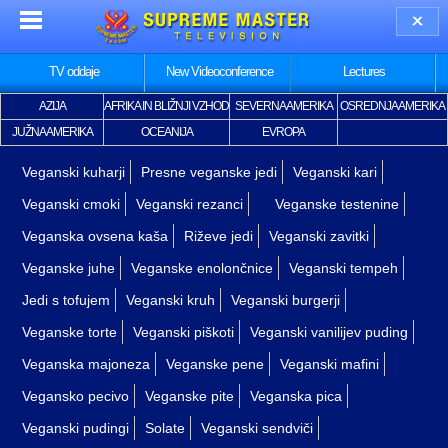
TV oddaje
New Videoconference
Lectures
AZIJA
AFRIKA IN BLIŽNJI VZHOD
SEVERNA AMERIKA
OSREDNJA AMERIKA
JUŽNA AMERIKA
OCEANIJA
EVROPA
Veganski kuharji
Presne veganske jedi
Veganski kari
Veganski cmoki
Veganski rezanci
Veganske testenine
Veganska ovsena kaša
Riževe jedi
Veganski zavitki
Veganske juhe
Veganske enolončnice
Veganski tempeh
Jedi s tofujem
Veganski kruh
Veganski burgerji
Veganske torte
Veganski piškoti
Veganski vanilijev puding
Veganska majoneza
Veganske pene
Veganski mafini
Vegansko pecivo
Veganske pite
Veganska pica
Veganski pudingi
Solate
Veganski sendviči