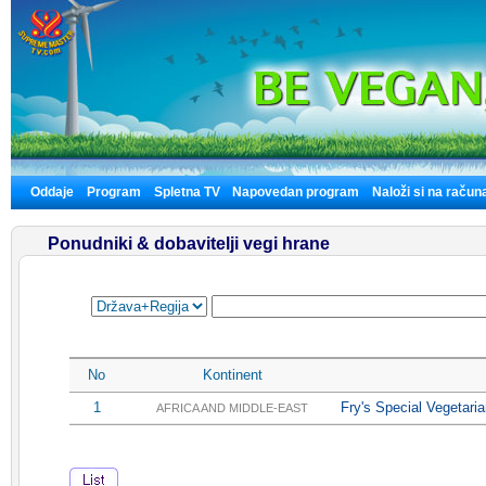
Oddaje
Program
Spletna TV
Napovedan program
Naloži si na račun
Ponudniki & dobavitelji vegi hrane
No
Kontinent
1
Fry's Special Vegetari
AFRICA AND MIDDLE-EAST