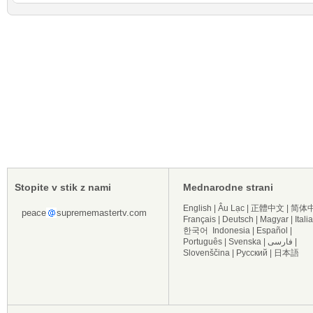
Stopite v stik z nami
Mednarodne strani
English
|
Âu Lạc
|
正體中文
|
简体
peace
suprememastertv.com
Français
|
Deutsch
|
Magyar
|
Itali
한국어
Indonesia
|
Español
|
Português
|
Svenska
|
فارسی
|
Slovenščina
|
Русский
|
日本語