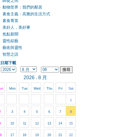
師徒之間
動物世界：我們的鄰居
素食主義：高雅的生活方式
素食菁英
美好人，美好事
焦點新聞
靈性綜藝
藝術與靈性
智慧之語
依日期下載
2026 . 8 月
un
Mon
Tue
Wed
Thu
Fri
Sat
1
2
3
4
5
6
7
8
9
10
11
12
13
14
15
6
17
18
19
20
21
22