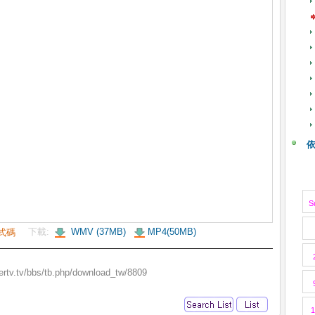
S
下載:
WMV (37MB)
MP4(50MB)
式碼
rtv.tv/bbs/tb.php/download_tw/8809
1