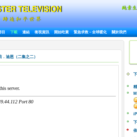
節目
下載
連結
衛視資訊
開始吃素
緊急求救－全球暖化
關於我們
莉．迪恩（二集之二）
下
M
i