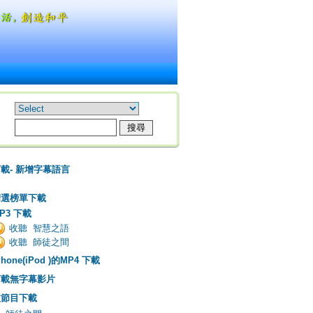
載- 新增字幕語言
精選榜單下載
P3 下載
收聽 智慧之語
收聽 師徒之間
Phone(iPod )的MP4 下載
下載無字幕影片
依節目下載