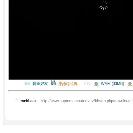
轉寄好友
下載:
WMV (33MB)
原始程式碼
trackback :
http://www.suprememastertv.tv/bbs/tb.php/download_