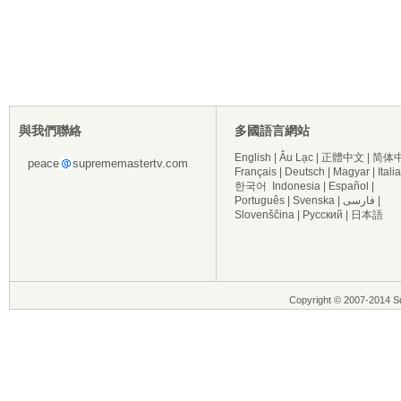
與我們聯絡
多國語言網站
English
|
Âu Lạc
|
正體中文
|
简体
peace
suprememastertv.com
Français
|
Deutsch
|
Magyar
|
Itali
한국어
Indonesia
|
Español
|
Português
|
Svenska
|
فارسی
|
Slovenščina
|
Русский
|
日本語
Copyright © 2007-2014 Su