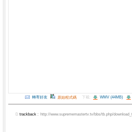
轉寄好友
下載:
WMV (44MB)
原始程式碼
trackback :
http://www.suprememastertv.tv/bbs/tb.php/download_