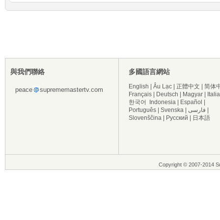
與我們聯絡
多國語言網站
English
|
Âu Lạc
|
正體中文
|
简体
peace
suprememastertv.com
Français
|
Deutsch
|
Magyar
|
Itali
한국어
Indonesia
|
Español
|
Português
|
Svenska
|
فارسی
|
Slovenščina
|
Русский
|
日本語
Copyright © 2007-2014 Su