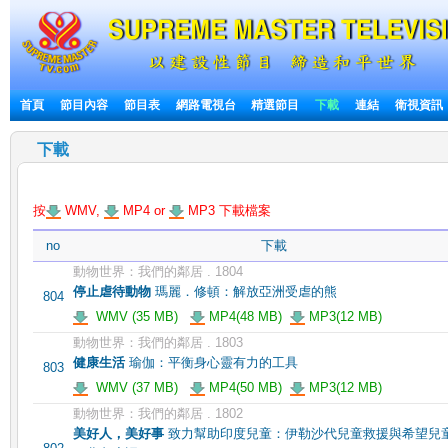
首頁
節目內容
節目表
網路電視台
精選節目
下載
連結
衛視資訊
下載
按
WMV,
MP4 or
MP3 下載檔案
no
下載
動物世界：我們的鄰居 . 1804
停止虐待動物
瑪麗．修頓：解放亞洲受虐的熊
804
WMV (35 MB)
MP4(48 MB)
MP3(12 MB)
動物世界：我們的鄰居 . 1803
健康生活
瑜伽：平衡身心靈有力的工具
803
WMV (37 MB)
MP4(50 MB)
MP3(12 MB)
動物世界：我們的鄰居 . 1802
美好人，美好事
致力幫助印度兒童：伊勒沙代兒童救援與希望兒