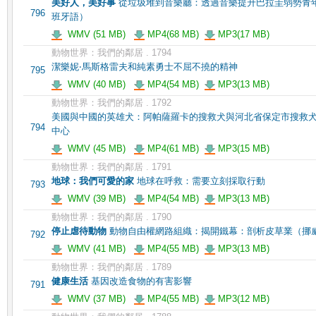
美好人，美好事
從垃圾堆到音樂廳：透過音樂提升巴拉圭弱勢青
796
班牙語）
WMV (51 MB)
MP4(68 MB)
MP3(17 MB)
動物世界：我們的鄰居 . 1794
潔樂妮‧馬斯格雷夫和純素勇士不屈不撓的精神
795
WMV (40 MB)
MP4(54 MB)
MP3(13 MB)
動物世界：我們的鄰居 . 1792
美國與中國的英雄犬：阿帕薩羅卡的搜救犬與河北省保定市搜救
794
中心
WMV (45 MB)
MP4(61 MB)
MP3(15 MB)
動物世界：我們的鄰居 . 1791
地球：我們可愛的家
地球在呼救：需要立刻採取行動
793
WMV (39 MB)
MP4(54 MB)
MP3(13 MB)
動物世界：我們的鄰居 . 1790
停止虐待動物
動物自由權網路組織：揭開鐵幕：剖析皮草業（挪
792
WMV (41 MB)
MP4(55 MB)
MP3(13 MB)
動物世界：我們的鄰居 . 1789
健康生活
基因改造食物的有害影響
791
WMV (37 MB)
MP4(55 MB)
MP3(12 MB)