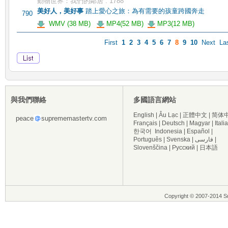
動物世界：我們的鄰居 . 1788
美好人，美好事
踏上愛心之旅：為有需要的孩童跨國奔走
790
WMV (38 MB)
MP4(52 MB)
MP3(12 MB)
First
1
2
3
4
5
6
7
8
9
10
Next
La
與我們聯絡
多國語言網站
English
|
Âu Lạc
|
正體中文
|
简体
peace
suprememastertv.com
Français
|
Deutsch
|
Magyar
|
Itali
한국어
Indonesia
|
Español
|
Português
|
Svenska
|
فارسی
|
Slovenščina
|
Русский
|
日本語
Copyright © 2007-2014 Su