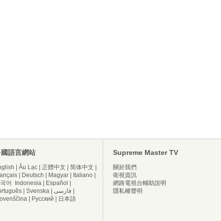
多國語言網站
Supreme Master TV
glish
|
Âu Lạc
|
正體中文
|
简体中文
|
關於我們
ançais
|
Deutsch
|
Magyar
|
Italiano
|
衛視資訊
국어
Indonesia
|
Español
|
網路電視台輔助說明
ortuguês
|
Svenska
|
فارسی
|
隱私權聲明
lovenščina
|
Русский
|
日本語