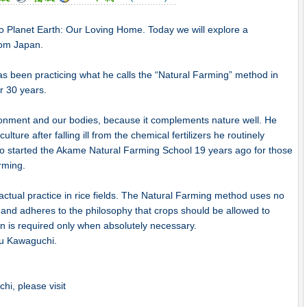
o Planet Earth: Our Loving Home. Today we will explore a
rom Japan.
een practicing what he calls the “Natural Farming” method in
r 30 years.
ironment and our bodies, because it complements nature well. He
ulture after falling ill from the chemical fertilizers he routinely
so started the Akame Natural Farming School 19 years ago for those
rming.
ctual practice in rice fields. The Natural Farming method uses no
ter and adheres to the philosophy that crops should be allowed to
n is required only when absolutely necessary.
zu Kawaguchi.
i, please visit