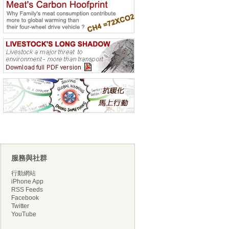
服務與社群
行動網站
iPhone App
RSS Feeds
Facebook
Twitter
YouTube