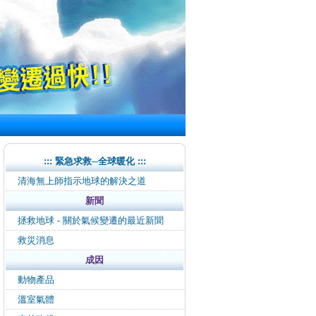
::: 緊急求救─全球暖化 :::
清海無上師指示地球的解決之道
新聞
拯救地球 - 關於氣候變遷的最近新聞
救災消息
成因
動物產品
溫室氣體