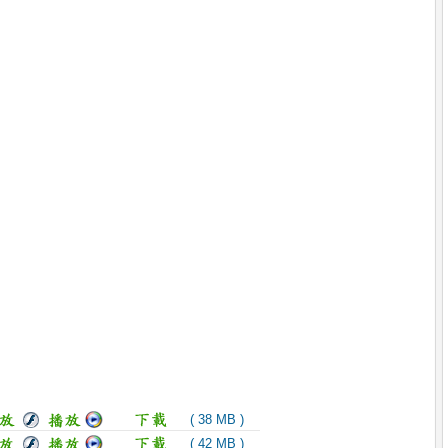
( 38 MB )
( 42 MB )