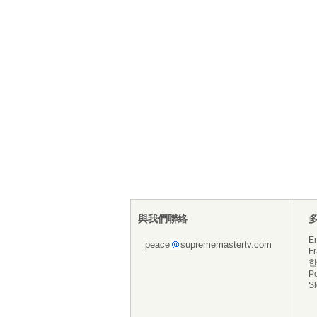
與我們聯絡
En
peace
suprememastertv.com
Fr
한
P
S