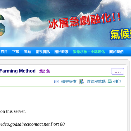
選節目
下載
連結
衛視資訊
開始吃素
緊急求救－全球暖化
關於我們
 Farming Method
第2 集
轉寄好友
原始程式碼
列印