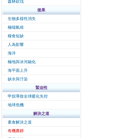
森林砍伐
後果
生物多樣性消失
極端氣候
糧食短缺
人為影響
海洋
極地與冰河融化
海平面上升
缺水與汙染
緊迫性
甲烷導致全球暖化失控
地球危機
解決之道
素食解決之道
有機農耕