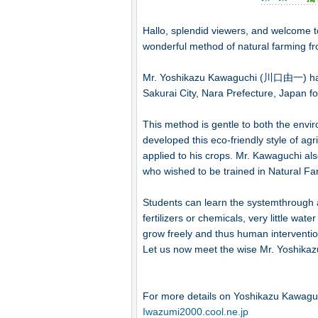
Hallo, splendid viewers, and welcome t
wonderful method of natural farming f
Mr. Yoshikazu Kawaguchi (川口由一) has b
Sakurai City, Nara Prefecture, Japan fo
This method is gentle to both the env
developed this eco-friendly style of agric
applied to his crops. Mr. Kawaguchi al
who wished to be trained in Natural Fa
Students can learn the systemthrough a
fertilizers or chemicals, very little wa
grow freely and thus human interventio
Let us now meet the wise Mr. Yoshika
For more details on Yoshikazu Kawaguch
Iwazumi2000.cool.ne.jp