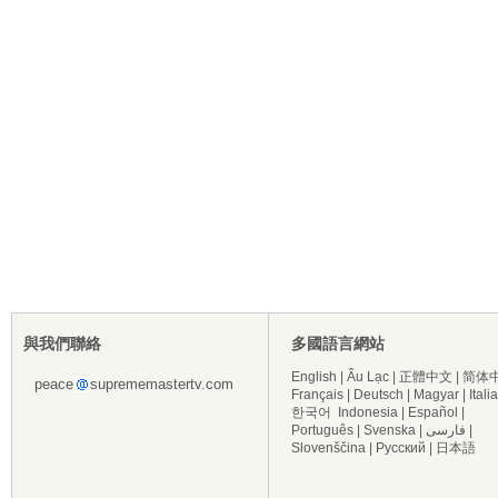
與我們聯絡
多國語言網站
English
|
Âu Lạc
|
正體中文
|
简体
peace
suprememastertv.com
Français
|
Deutsch
|
Magyar
|
Itali
한국어
Indonesia
|
Español
|
Português
|
Svenska
|
فارسی
|
Slovenščina
|
Русский
|
日本語