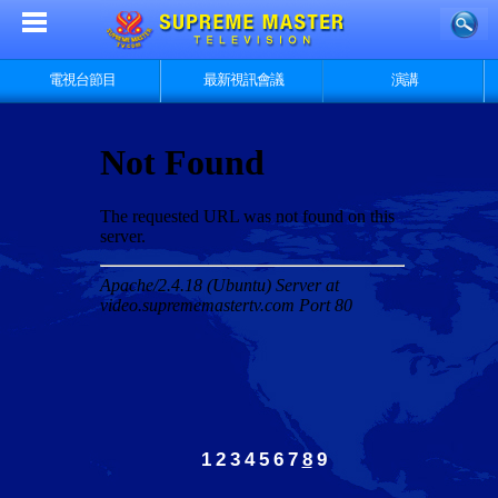
電視台節目
最新視訊會議
演講
1
2
3
4
5
6
7
8
9