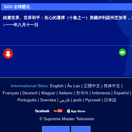
SOS 全球暖化
純素世界、世界和平：良心的選擇（十集之一）美國伊利諾州芝加哥，
○一一年八月十一日
International Sites
:
English
|
Âu Lạc
|
正體中文
|
简体中文
|
Français
|
Deutsch
|
Magyar
|
Italiano
|
한국어
|
Indonesia
|
Español
|
Português
|
Svenska
|
فارس
|
jezik
|
Русский
|
日本語
© Supreme Master Television